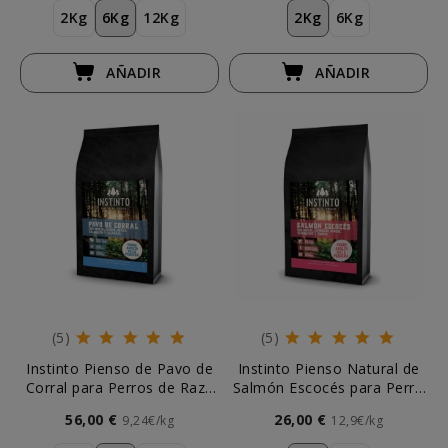
2Kg
6Kg
12Kg
2Kg
6Kg
AÑADIR
AÑADIR
(5)
(5)
Instinto Pienso de Pavo de
Instinto Pienso Natural de
Corral para Perros de Raza
Salmón Escocés para Perro
Pequeña
de Raza Pequeña
56,00 €
26,00 €
9,24€/kg
12,9€/kg