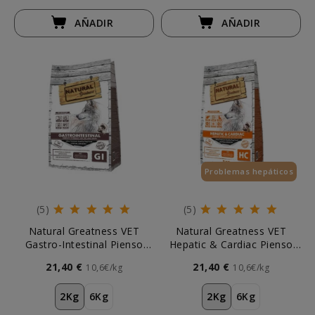
AÑADIR
AÑADIR
Problemas hepáticos
(5)
(5)
Natural Greatness VET
Natural Greatness VET
Gastro-Intestinal Pienso
Hepatic & Cardiac Pienso
Natural para Perros
Natural para Perros
21,40 €
21,40 €
10,6€/kg
10,6€/kg
2Kg
6Kg
2Kg
6Kg