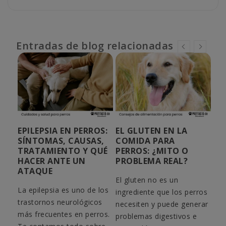
Entradas de blog relacionadas
R A
EPILEPSIA EN PERROS:
EL GLUTEN EN LA
¿P
SÍNTOMAS, CAUSAS,
COMIDA PARA
ME
TRATAMIENTO Y QUÉ
PERROS: ¿MITO O
PE
HACER ANTE UN
PROBLEMA REAL?
CA
 ser
ATAQUE
EV
El gluten no es un
la
La epilepsia es uno de los
El 
ingrediente que los perros
rro
trastornos neurológicos
par
necesiten y puede generar
ca
más frecuentes en perros.
cor
problemas digestivos e