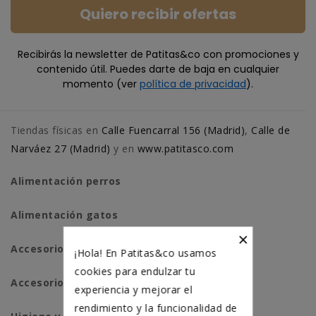
Quiero recibir ofertas
Recibirás la newsletter de Patitas&co con promociones y
contenido útil. Puedes darte de baja en cualquier
momento (ver
política de privacidad
).
Tiendas físicas en
Calle Fuencarral 156 (Madrid)
,
Calle de
Narváez 27 (Madrid)
y en
www.patitasco.com
Alimentación perros
Alimentación gatos
×
Accesorios perros
¡Hola! En Patitas&co usamos
cookies para endulzar tu
Accesorios para gatos
experiencia y mejorar el
rendimiento y la funcionalidad de