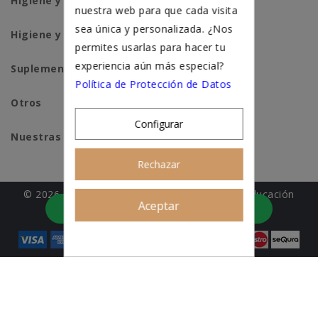
Higiene y salud perros
nuestra web para que cada visita
sea única y personalizada. ¿Nos
Higiene y salud gatos
permites usarlas para hacer tu
experiencia aún más especial?
Suplementación natural
Política de Protección de Datos
Otros
Configurar
Nuestras tiendas
Rechazar
© 2026 - Patitas&co, Alimentación natural y educación
Aceptar
Asesoramiento personalizado
amable