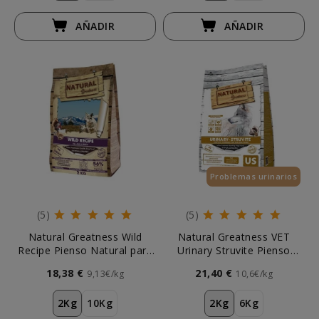
AÑADIR
AÑADIR
Problemas urinarios
(5)
(5)
Natural Greatness Wild
Natural Greatness VET
Recipe Pienso Natural para
Urinary Struvite Pienso
Perros
Natural para Perros
18,38 €
21,40 €
9,13€/kg
10,6€/kg
2Kg
10Kg
2Kg
6Kg