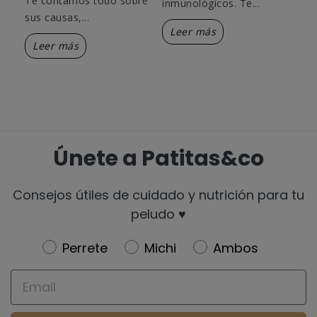
Te contamos todo sobre
hue
inmunológicos. Te...
sus causas,...
Te 
Leer más
Leer más
L
Únete a Patitas&co
Consejos útiles de cuidado y nutrición para tu
peludo ♥️
Newsletter
Perrete
Michi
Ambos
Email