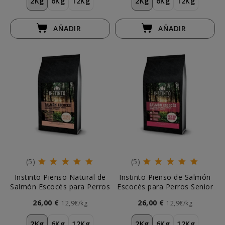
2Kg
6Kg
12Kg
2Kg
6Kg
12Kg
AÑADIR
AÑADIR
(5)
(5)
Instinto Pienso Natural de
Instinto Pienso de Salmón
Salmón Escocés para Perros
Escocés para Perros Senior
26,00 €
26,00 €
12,9€/kg
12,9€/kg
2Kg
6Kg
12Kg
2Kg
6Kg
12Kg