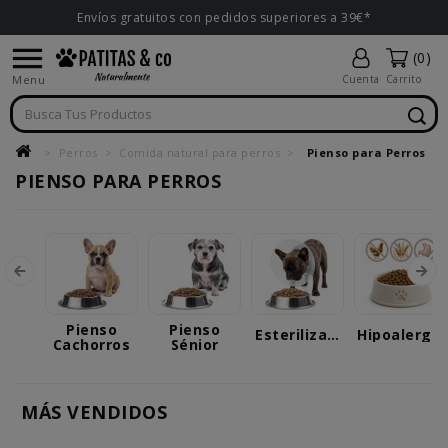
Envíos gratuitos con pedidos superiores a 39€*

(0)
Menu
Cuenta
Carrito
Perros
Comida natural para perros
Pienso para Perros
PIENSO PARA PERROS
Pienso
Pienso
Esterilizados
Hipoalergé
Cachorros
Sénior
MÁS VENDIDOS