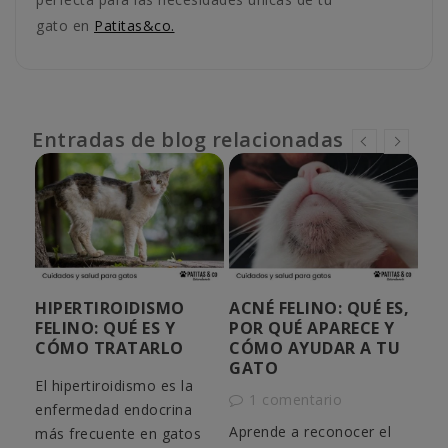
gato en
Patitas&co.
Entradas de blog relacionadas
A
HIPERTIROIDISMO
ACNÉ FELINO: QUÉ ES,
AL
S
FELINO: QUÉ ES Y
POR QUÉ APARECE Y
PE
CÓMO TRATARLO
CÓMO AYUDAR A TU
HO
GATO
QU
El hipertiroidismo es la
RE
1 comentario
enfermedad endocrina
¿Tu
Aprende a reconocer el
más frecuente en gatos