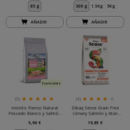
85 g
300 g
1.5Kg
5Kg
AÑADIR
AÑADIR
Esenciales
(5)
(4)
Instinto Pienso Natural
Dibaq Sense Grain Free
Pescado Blanco y Salmón
Urinary Salmón y Atún
Gato Esterilizado
Pienso Gato
5,90 €
19,85 €