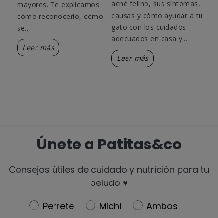
n
hos
acné felino, sus síntomas,
mayores. Te explicamos
itis.
ali
causas y cómo ayudar a tu
cómo reconocerlo, cómo
as,
tra
gato con los cuidados
se...
exp
adecuados en casa y...
Leer más
cóm
Leer más
L
Únete a Patitas&co
Consejos útiles de cuidado y nutrición para tu
peludo ♥️
Newsletter
Perrete
Michi
Ambos