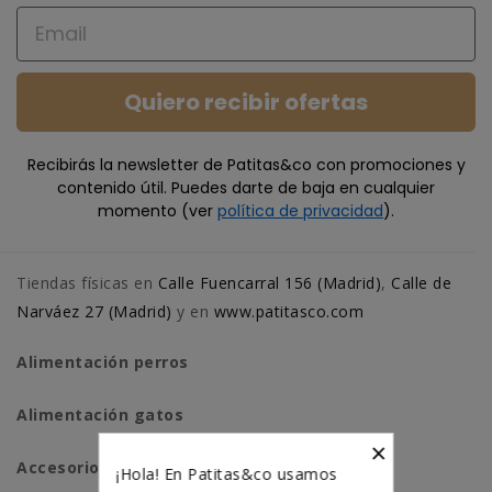
Email
Quiero recibir ofertas
Recibirás la newsletter de Patitas&co con promociones y
contenido útil. Puedes darte de baja en cualquier
momento (ver
política de privacidad
).
Tiendas físicas en
Calle Fuencarral 156 (Madrid)
,
Calle de
Narváez 27 (Madrid)
y en
www.patitasco.com
Alimentación perros
Alimentación gatos
×
Accesorios perros
¡Hola! En Patitas&co usamos