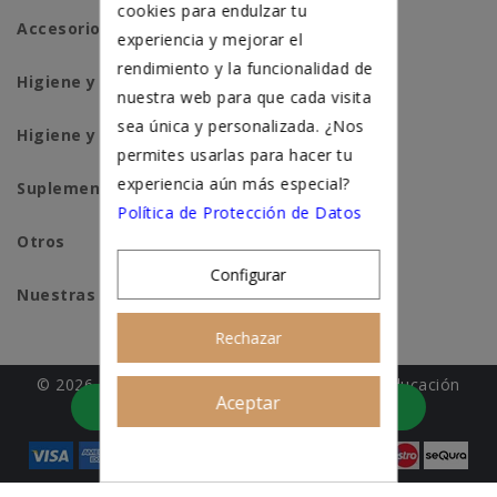
cookies para endulzar tu
Accesorios para gatos
experiencia y mejorar el
rendimiento y la funcionalidad de
Higiene y salud perros
nuestra web para que cada visita
sea única y personalizada. ¿Nos
Higiene y salud gatos
permites usarlas para hacer tu
experiencia aún más especial?
Suplementación natural
Política de Protección de Datos
Otros
Configurar
Nuestras tiendas
Rechazar
© 2026 - Patitas&co, Alimentación natural y educación
Aceptar
Asesoramiento personalizado
amable