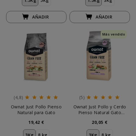
1.5Kg
5Kg
1.5Kg
3Kg
AÑADIR
AÑADIR
Más vendido
(4,8)
(5)
Ownat Just Pollo Pienso
Ownat Just Pollo y Cerdo
Natural para Gato
Pienso Natural Gato
Esterilizado
19,42 €
20,05 €
3Kg
8 kg
3Kg
8 kg