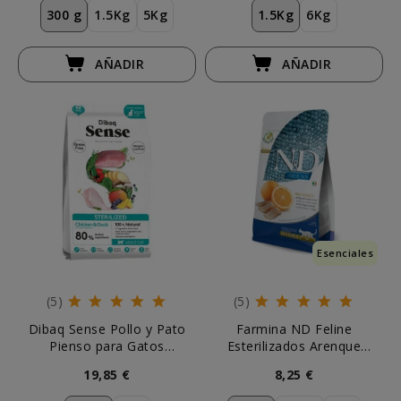
300 g
1.5Kg
5Kg
1.5Kg
6Kg
AÑADIR
AÑADIR
Esenciales
(5)
(5)
Dibaq Sense Pollo y Pato
Farmina ND Feline
Pienso para Gatos
Esterilizados Arenque
Esterilizados
Pienso Natural Gatos
19,85 €
8,25 €