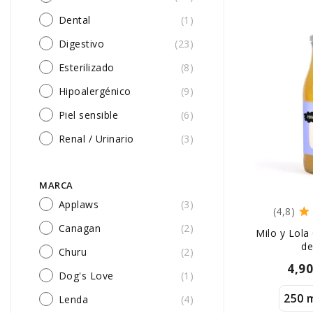
Dental
(1)
Digestivo
(23)
Esterilizado
(8)
Hipoalergénico
(9)
Piel sensible
(6)
Renal / Urinario
(3)
MARCA
Applaws
(3)
(4,8)
Canagan
(2)
Milo y Lola
de
Churu
(2)
4,9
Dog's Love
(1)
250 
Lenda
(4)