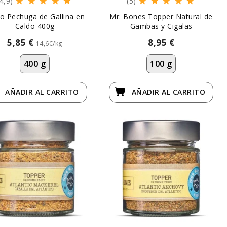
(4,9)
(5)
o Pechuga de Gallina en
Mr. Bones Topper Natural de
Caldo 400g
Gambas y Cigalas
5,85 €
8,95 €
14,6€/kg
400 g
100 g
AÑADIR
AL CARRITO
AÑADIR
AL CARRITO