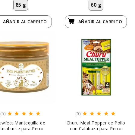
85 g
60 g
AÑADIR
AL CARRITO
AÑADIR
AL CARRITO
(5)
(5)
awfect Mantequilla de
Churu Meal Topper de Pollo
Cacahuete para Perro
con Calabaza para Perro