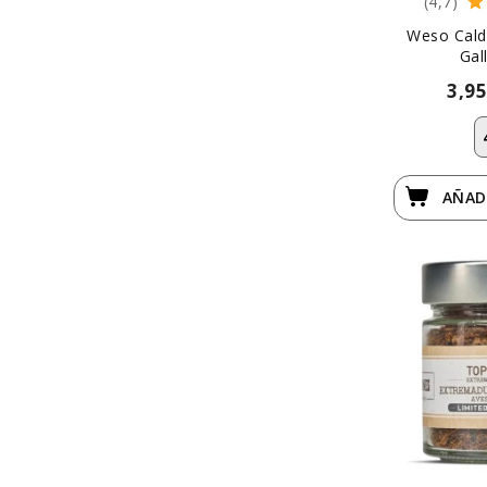
(4,7)
Weso Cald
Gal
3,9
AÑAD