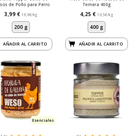
sos de Pollo para Perro
Ternera 400g
3,99 €
4,25 €
19,9€/kg
10,5€/kg
200 g
400 g
AÑADIR
AL CARRITO
AÑADIR
AL CARRITO
Esenciales