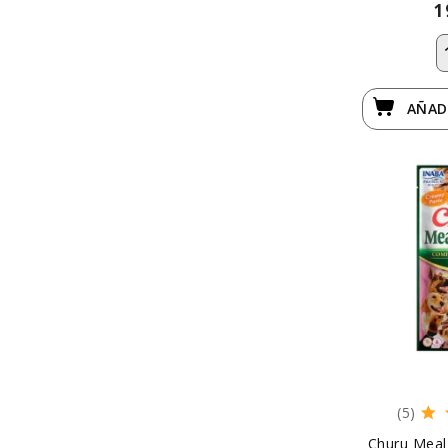
1
AÑAD
(5)
Churu Meal