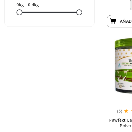
0kg - 0.4kg
AÑAD
(5)
Pawfect Le
Polvo