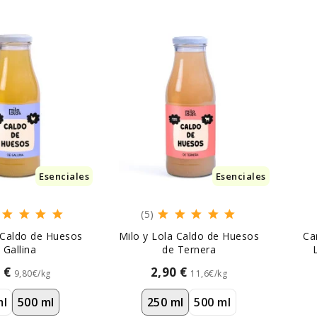
Esenciales
Esenciales
(5)
 Caldo de Huesos
Milo y Lola Caldo de Huesos
Ca
 Gallina
de Ternera
0 €
2,90 €
9,80€/kg
11,6€/kg
ml
500 ml
250 ml
500 ml