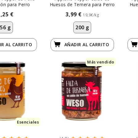
ón para Perro
Huesos de Ternera para Perro
Hue
3,25 €
3,99 €
19,9€/kg
56 g
200 g
IR
AL CARRITO
AÑADIR
AL CARRITO
Más vendido
Esenciales