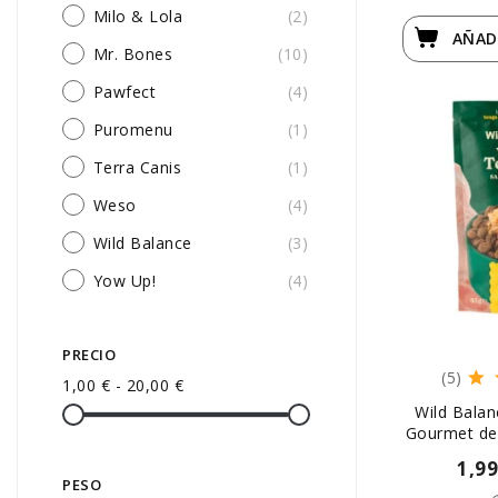
Milo & Lola
(2)
AÑAD
Mr. Bones
(10)
Pawfect
(4)
Puromenu
(1)
Terra Canis
(1)
Weso
(4)
Wild Balance
(3)
Yow Up!
(4)
PRECIO
(5)
1,00 € - 20,00 €
Wild Balan
Gourmet de 
1,9
PESO