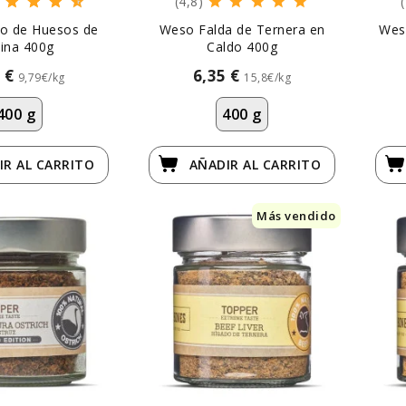
(4,8)
o de Huesos de
Weso Falda de Ternera en
Wes
lina 400g
Caldo 400g
5 €
6,35 €
9,79€/kg
15,8€/kg
400 g
400 g
IR
AL CARRITO
AÑADIR
AL CARRITO
Más vendido