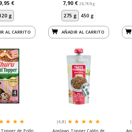
9,95 €
7,90 €
28,7€/kg
120 g
275 g
450 g
IR
AL CARRITO
AÑADIR
AL CARRITO
(4,8)
 Topper de Pollo
Applaws Topper Caldo de
Ap