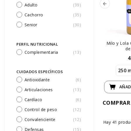
Adulto
(39)
Cachorro
(35)
Senior
(30)
Milo y Lola
PERFIL NUTRICIONAL
de
Complementaria
(13)
4
250 m
CUIDADOS ESPECÍFICOS
Antioxidante
(6)
AÑAD
Articulaciones
(13)
Cardíaco
(6)
COMPRAR 
Control de peso
(12)
Convalenciente
(12)
Hay 41 produ
Defensas
(15)