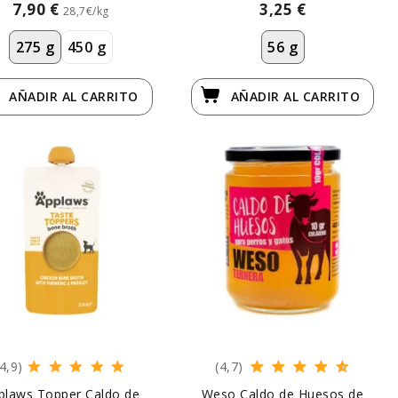
7,90 €
3,25 €
28,7€/kg
275 g
450 g
56 g
AÑADIR
AL CARRITO
AÑADIR
AL CARRITO
(4,9)
(4,7)
plaws Topper Caldo de
Weso Caldo de Huesos de