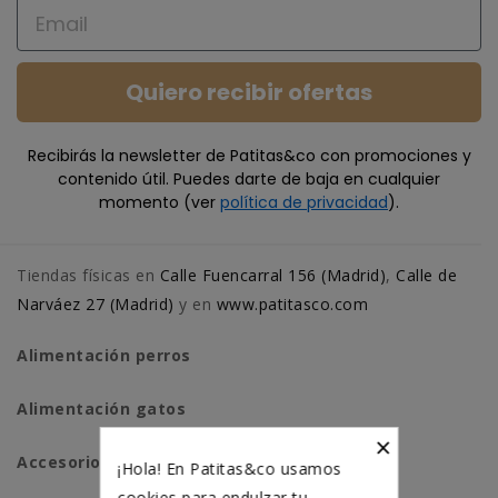
Email
Quiero recibir ofertas
Recibirás la newsletter de Patitas&co con promociones y
contenido útil. Puedes darte de baja en cualquier
momento (ver
política de privacidad
).
Tiendas físicas en
Calle Fuencarral 156 (Madrid)
,
Calle de
Narváez 27 (Madrid)
y en
www.patitasco.com
Alimentación perros
Alimentación gatos
×
Accesorios perros
¡Hola! En Patitas&co usamos
cookies para endulzar tu