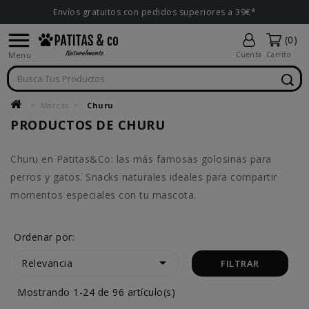
Envíos gratuitos con pedidos superiores a 39€*

(0)
Menu
Cuenta
Carrito
Marcas
Churu
PRODUCTOS DE CHURU
Churu en Patitas&Co: las más famosas golosinas para
perros y gatos. Snacks naturales ideales para compartir
momentos especiales con tu mascota.
Ordenar por:

Relevancia
FILTRAR
Mostrando 1-24 de 96 artículo(s)