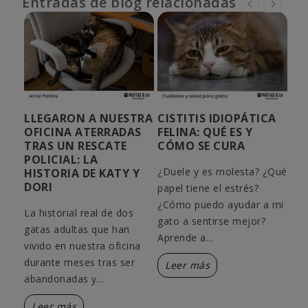
Entradas de blog relacionadas
AN
LLEGARON A NUESTRA
CISTITIS IDIOPÁTICA
¿C
O
OFICINA ATERRADAS
FELINA: QUÉ ES Y
PU
TRAS UN RESCATE
CÓMO SE CURA
GA
POLICIAL: LA
¿Duele y es molesta? ¿Qué
¿Sa
HISTORIA DE KATY Y
DORI
 del
papel tiene el estrés?
día
as
¿Cómo puedo ayudar a mi
gat
La historial real de dos
gato a sentirse mejor?
pie
gatas adultas que han
Aprende a...
cóm
vivido en nuestra oficina
durante meses tras ser
Leer más
L
abandonadas y...
Leer más