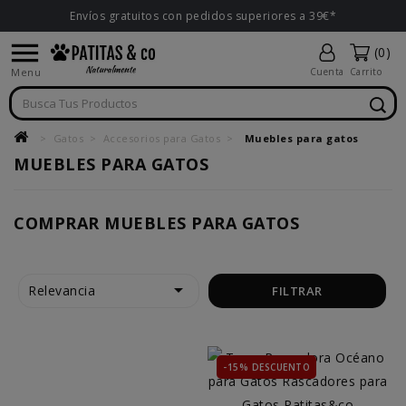
Envíos gratuitos con pedidos superiores a 39€*

(0)
Menu
Cuenta
Carrito
Gatos
Accesorios para Gatos
Muebles para gatos
MUEBLES PARA GATOS
COMPRAR MUEBLES PARA GATOS

Relevancia
FILTRAR
-15% DESCUENTO