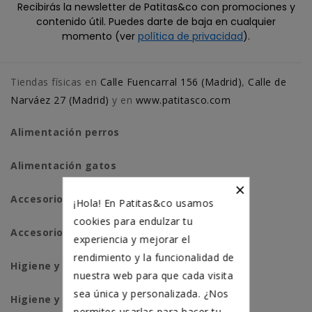
Recibirás la newsletter de Patitas&co con promociones y
contenido útil. Puedes darte de baja en cualquier
momento (ver
política de privacidad
).
Tiendas físicas en
Calle Fuencarral 156 (Madrid)
,
Calle de
Narváez 27 (Madrid)
y en
www.patitasco.com
Alimentación perros
Alimentación gatos
×
Accesorios perros
¡Hola! En Patitas&co usamos
cookies para endulzar tu
Accesorios para gatos
experiencia y mejorar el
rendimiento y la funcionalidad de
Higiene y salud perros
nuestra web para que cada visita
sea única y personalizada. ¿Nos
Higiene y salud gatos
permites usarlas para hacer tu