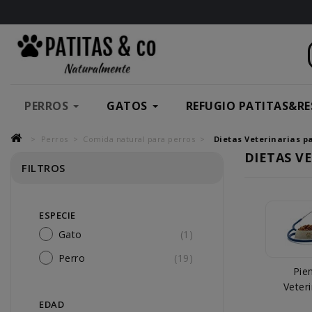
PERROS
GATOS
REFUGIO PATITAS&RE
Perros
Comida natural para perros
Dietas Veterinarias p
DIETAS V
FILTROS
ESPECIE
Gato
(1)
Perro
(19)
Pie
Veter
EDAD