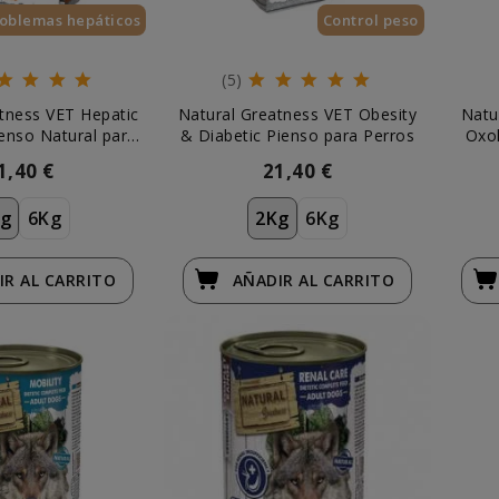
oblemas hepáticos
Control peso
(5)
tness VET Hepatic
Natural Greatness VET Obesity
Natu
enso Natural para
& Diabetic Pienso para Perros
Oxol
Perros
1,40 €
21,40 €
g
6Kg
2Kg
6Kg
IR
AL CARRITO
AÑADIR
AL CARRITO