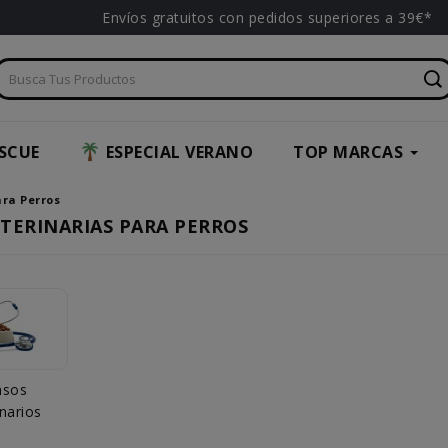
Envíos gratuitos con pedidos superiores a 39€*
SCUE
ESPECIAL VERANO
TOP MARCAS
ara Perros
ETERINARIAS PARA PERROS
nsos
inarios