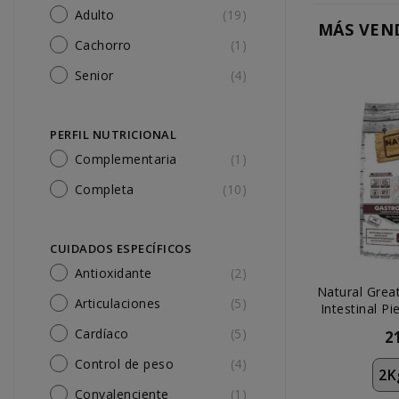
Adulto
(19)
MÁS VEN
Cachorro
(1)
Senior
(4)
PERFIL NUTRICIONAL
Complementaria
(1)
Completa
(10)
CUIDADOS ESPECÍFICOS
Antioxidante
(2)
Natural Grea
Articulaciones
(5)
Intestinal P
P
Cardíaco
(5)
2
Control de peso
(4)
2K
Convalenciente
(1)