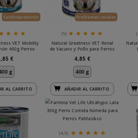
Condroprotector
Problemas renales
(5)
tness VET Mobility
Natural Greatness VET Renal
Natur
lmón 400g Perros
de Vacuno y Pollo para Perros
4,85 €
4,85 €
400 g
400 g
IR
AL CARRITO
AÑADIR
AL CARRITO
(4,5)