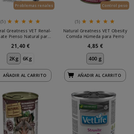
Problemas renales
Control peso
(5)
(5)
ral Greatness VET Renal-
Natural Greatness VET Obesity
ate Pienso Natural para
Comida Húmeda para Perro
Perros
21,40 €
4,85 €
2Kg
6Kg
400 g
AÑADIR
AL CARRITO
AÑADIR
AL CARRITO