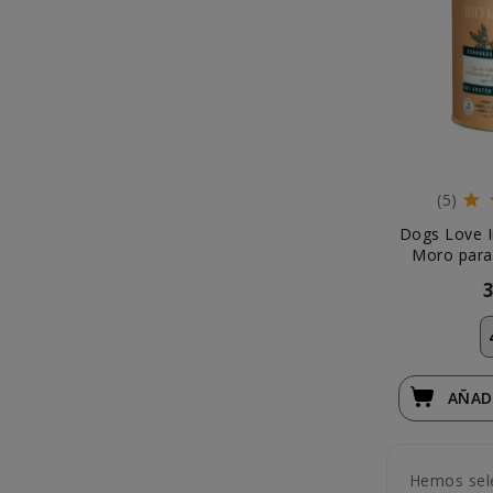
(5)
Dogs Love I
Moro para
AÑAD
Hemos sele