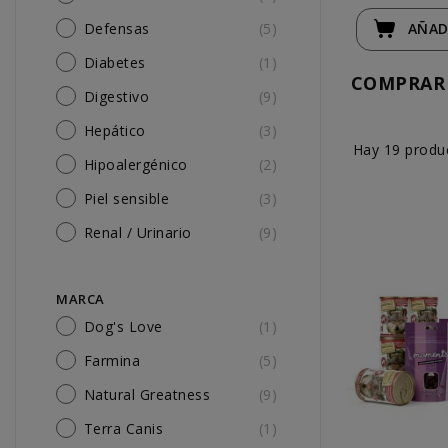
Defensas
(5)
AÑAD
Diabetes
(1)
COMPRAR 
Digestivo
(9)
Hepático
(3)
Hay 19 produ
Hipoalergénico
(2)
Piel sensible
(3)
Renal / Urinario
(9)
MARCA
Dog's Love
(1)
Farmina
(5)
Natural Greatness
(9)
Terra Canis
(1)