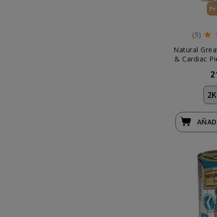
Pr
(5)
Natural Grea
& Cardiac Pi
2
2K
AÑAD