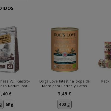
DIDOS
tness VET Gastro-
Dogs Love Intestinal Sopa de
Pack 
ienso Natural para
Moro para Perros y Gatos
erros
1,40 €
3,49 €
g
6Kg
400 g