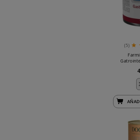
(5)
Farmi
Gatroint
Húme
AÑAD