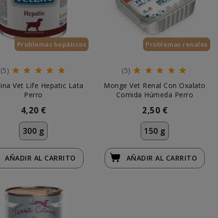
Problemas hepáticos
Problemas renales
(5)
(5)
ina Vet Life Hepatic Lata
Monge Vet Renal Con Oxalato
Perro
Comida Húmeda Perro
4,20 €
2,50 €
300 g
150 g
AÑADIR
AL CARRITO
AÑADIR
AL CARRITO