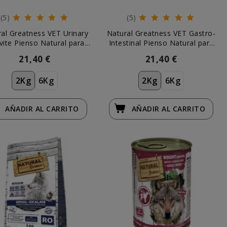
(5)
(5)
al Greatness VET Urinary
Natural Greatness VET Gastro-
vite Pienso Natural para
Intestinal Pienso Natural para
Perros
Perros
21,40 €
21,40 €
2Kg
6Kg
2Kg
6Kg
AÑADIR
AL CARRITO
AÑADIR
AL CARRITO