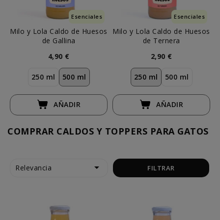
Esenciales
Esenciales
Milo y Lola Caldo de Huesos
Milo y Lola Caldo de Huesos
C
de Gallina
de Ternera
4,90 €
2,90 €
250 ml
500 ml
250 ml
500 ml
AÑADIR
AÑADIR
COMPRAR CALDOS Y TOPPERS PARA GATOS

Relevancia
FILTRAR