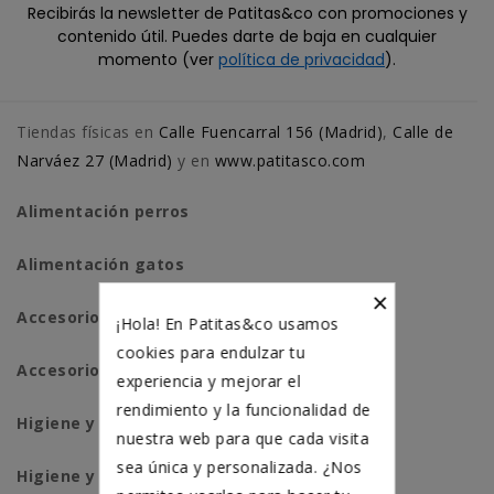
Recibirás la newsletter de Patitas&co con promociones y
contenido útil. Puedes darte de baja en cualquier
momento (ver
política de privacidad
).
Tiendas físicas en
Calle Fuencarral 156 (Madrid)
,
Calle de
Narváez 27 (Madrid)
y en
www.patitasco.com
Alimentación perros
Alimentación gatos
×
Accesorios perros
¡Hola! En Patitas&co usamos
cookies para endulzar tu
Accesorios para gatos
experiencia y mejorar el
rendimiento y la funcionalidad de
Higiene y salud perros
nuestra web para que cada visita
sea única y personalizada. ¿Nos
Higiene y salud gatos