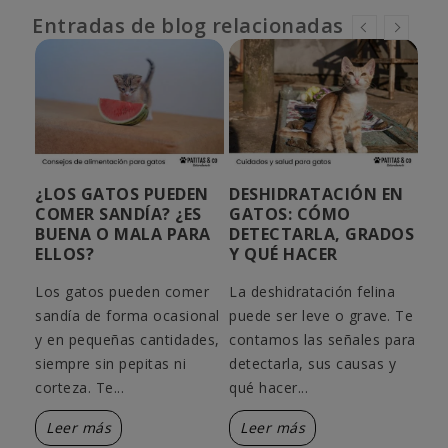
Entradas de blog relacionadas
U
¿LOS GATOS PUEDEN
DESHIDRATACIÓN EN
MI
R?
COMER SANDÍA? ¿ES
GATOS: CÓMO
AG
BUENA O MALA PARA
DETECTARLA, GRADOS
SE
ELLOS?
Y QUÉ HACER
SO
Los gatos pueden comer
La deshidratación felina
Si 
 de
sandía de forma ocasional
puede ser leve o grave. Te
beb
nes
y en pequeñas cantidades,
contamos las señales para
dej
 sin
siempre sin pepitas ni
detectarla, sus causas y
gol
ede
corteza. Te...
qué hacer...
qué
Leer más
Leer más
L