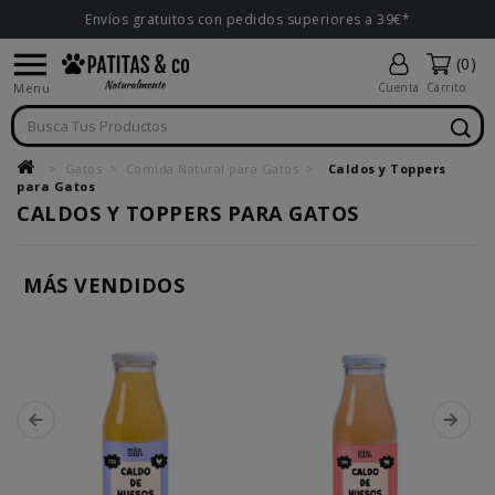
Envíos gratuitos con pedidos superiores a 39€*

(0)
Menu
Cuenta
Carrito
Gatos
Comida Natural para Gatos
Caldos y Toppers
para Gatos
CALDOS Y TOPPERS PARA GATOS
MÁS VENDIDOS