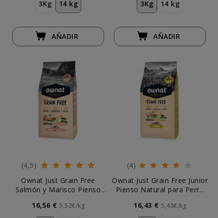
3Kg
14 kg
3Kg
14 kg
AÑADIR
AÑADIR
(4,5)
(4)
Ownat Just Grain Free
Ownat Just Grain Free Junior
Salmón y Marisco Pienso
Pienso Natural para Perro
para Perro
Cachorro
16,56 €
16,43 €
5,52€/kg
5,48€/kg