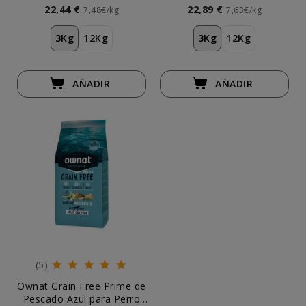
Adulto
Senior
22,44 €
22,89 €
7,48€/kg
7,63€/kg
3Kg
12Kg
3Kg
12Kg
AÑADIR
AÑADIR
(5)
Ownat Grain Free Prime de
Pescado Azul para Perro