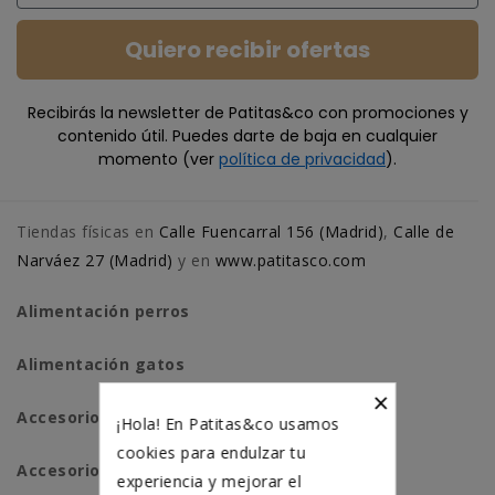
Quiero recibir ofertas
Recibirás la newsletter de Patitas&co con promociones y
contenido útil. Puedes darte de baja en cualquier
momento (ver
política de privacidad
).
Tiendas físicas en
Calle Fuencarral 156 (Madrid)
,
Calle de
Narváez 27 (Madrid)
y en
www.patitasco.com
Alimentación perros
Alimentación gatos
×
Accesorios perros
¡Hola! En Patitas&co usamos
cookies para endulzar tu
Accesorios para gatos
experiencia y mejorar el