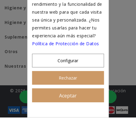
rendimiento y la funcionalidad de
Higiene y salud perros
nuestra web para que cada visita
sea única y personalizada. ¿Nos
Higiene y salud gatos
permites usarlas para hacer tu
experiencia aún más especial?
Suplementación natural
Política de Protección de Datos
Otros
Configurar
Nuestras tiendas
Rechazar
© 2026 - Patitas&co, Alimentación natural y educación
Aceptar
Asesoramiento personalizado
amable