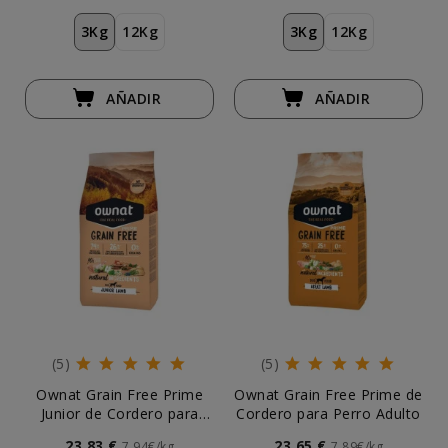
3Kg
12Kg
3Kg
12Kg
AÑADIR
AÑADIR
(5)
(5)
Ownat Grain Free Prime
Ownat Grain Free Prime de
Junior de Cordero para
Cordero para Perro Adulto
Perro Cachorro
23,83 €
23,65 €
7,94€/kg
7,89€/kg