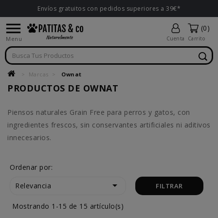
Envíos gratuitos con pedidos superiores a 39€*

(0)
Menu
Cuenta
Carrito
Marcas
Ownat
PRODUCTOS DE OWNAT
Piensos naturales Grain Free para perros y gatos, con
ingredientes frescos, sin conservantes artificiales ni aditivos
innecesarios.
Ordenar por:

Relevancia
FILTRAR
Mostrando 1-15 de 15 artículo(s)