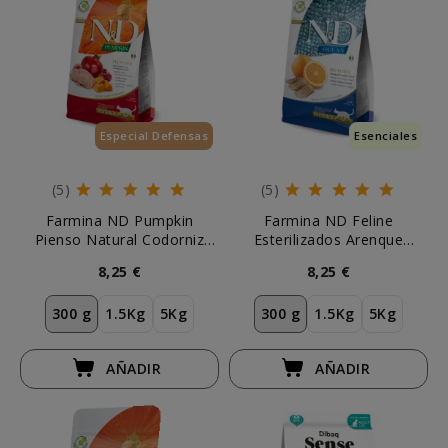
Especial Defensas
Esenciales
(5)
(5)
Farmina ND Pumpkin
Farmina ND Feline
Pienso Natural Codorniz
Esterilizados Arenque
Gatos Esterilizados
Pienso Natural Gatos
8,25 €
8,25 €
300 g
1.5Kg
5Kg
300 g
1.5Kg
5Kg
AÑADIR
AÑADIR