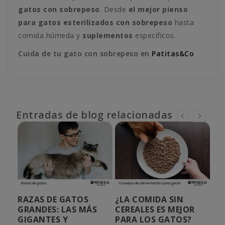
gatos con sobrepeso
. Desde
el m
ejor pienso
para gatos esterilizados con sobrepeso
hasta
comida húmeda y
suplementos
específicos.
Cuida de tu gato con sobrepeso en
Patitas&Co
Entradas de blog relacionadas
RAZAS DE GATOS
¿LA COMIDA SIN
IN
Y
GRANDES: LAS MÁS
CEREALES ES MEJOR
UR
GIGANTES Y
PARA LOS GATOS?
¿C