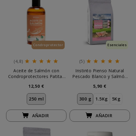
Condroprotector
Esenciales
Esenciales
(4,8)
(5)
Aceite de Salmón con
Instinto Pienso Natural
Condroprotectores Patitas
Pescado Blanco y Salmón
Perros y Gatos
Gato Esterilizado
12,50 €
5,90 €
250 ml
300 g
1.5Kg
5Kg
AÑADIR
AÑADIR