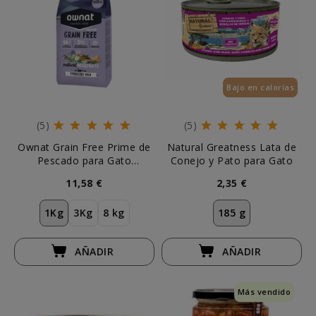
Bajo en calorías
(5)
(5)
Ownat Grain Free Prime de
Natural Greatness Lata de
Pescado para Gato
Conejo y Pato para Gato
Esterilizado
11,58 €
2,35 €
1Kg
3Kg
8 kg
185 g
AÑADIR
AÑADIR
Más vendido