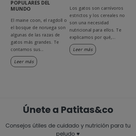
POPULARES DEL
Los gatos son carnívoros
¿Tu
MUNDO
ato
estrictos y los cereales no
enc
El maine coon, el ragdoll o
,
son una necesidad
got
el bosque de noruega son
al,
nutricional para ellos. Te
ser
algunas de las razas de
.
explicamos por qué,...
Te 
gatos más grandes. Te
contamos sus...
Leer más
L
Leer más
Únete a Patitas&co
Consejos útiles de cuidado y nutrición para tu
peludo ♥️