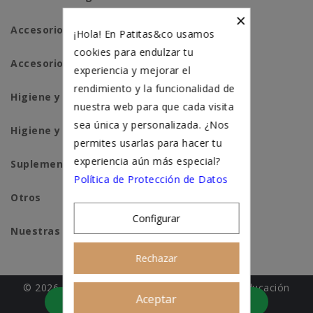
×
Accesorios perros
¡Hola! En Patitas&co usamos
cookies para endulzar tu
Accesorios para gatos
experiencia y mejorar el
rendimiento y la funcionalidad de
Higiene y salud perros
nuestra web para que cada visita
sea única y personalizada. ¿Nos
Higiene y salud gatos
permites usarlas para hacer tu
experiencia aún más especial?
Suplementación natural
Política de Protección de Datos
Otros
Configurar
Nuestras tiendas
Rechazar
© 2026 - Patitas&co, Alimentación natural y educación
Aceptar
Asesoramiento personalizado
amable