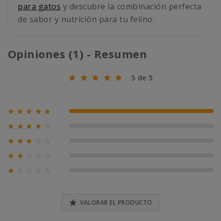
para gatos
y descubre la combinación perfecta
de sabor y nutrición para tu felino.
Opiniones (1) - Resumen
5 de 5





100% (1)





0% (0)





0% (0)





0% (0)





0% (0)

VALORAR EL PRODUCTO