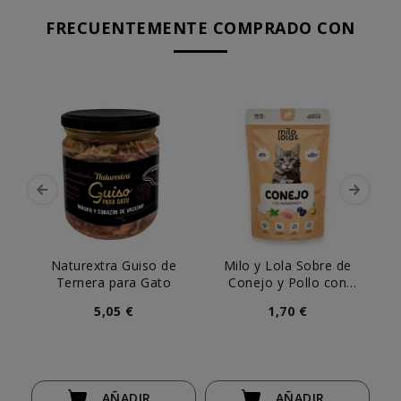
FRECUENTEMENTE COMPRADO CON
Naturextra Guiso de
Milo y Lola Sobre de
Mil
Ternera para Gato
Conejo y Pollo con
co
Arándanos para Gato
5,05 €
1,70 €
AÑADIR
AÑADIR