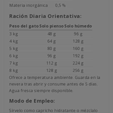
Materia inorgánica
0,5 %
Ración Diaria Orientativa:
Peso del gato
Solo pienso
Solo húmedo
3 kg
48 g
96 g
4 kg
64 g
128 g
5 kg
80 g
160 g
6 kg
96 g
192 g
7 kg
112 g
224 g
8 kg
128 g
256 g
Ofrece a temperatura ambiente. Guarda en la
nevera tras abrir y consume antes de 5 días.
Agua fresca siempre disponible.
Modo de Empleo:
Sírvelo como capricho hidratante o mézclalo