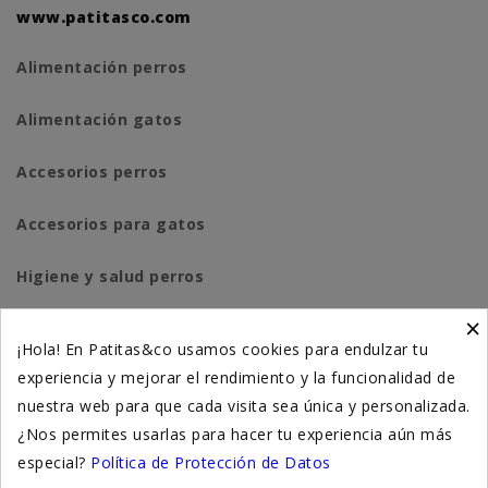
www.patitasco.com
Alimentación perros
Alimentación gatos
Accesorios perros
Accesorios para gatos
Higiene y salud perros
×
Higiene y salud gatos
¡Hola! En Patitas&co usamos cookies para endulzar tu
experiencia y mejorar el rendimiento y la funcionalidad de
Suplementación natural
nuestra web para que cada visita sea única y personalizada.
Otros
¿Nos permites usarlas para hacer tu experiencia aún más
especial?
Política de Protección de Datos
Nuestras tiendas