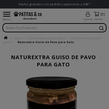
Envíos gratuitos con pedidos superiores a 39€*

(0)
Menu
Cuenta
Carrito
Gatos
Comida Natural para Gatos
Comida húmeda para
gatos
Naturextra Guiso de Pavo para Gato
NATUREXTRA GUISO DE PAVO
PARA GATO