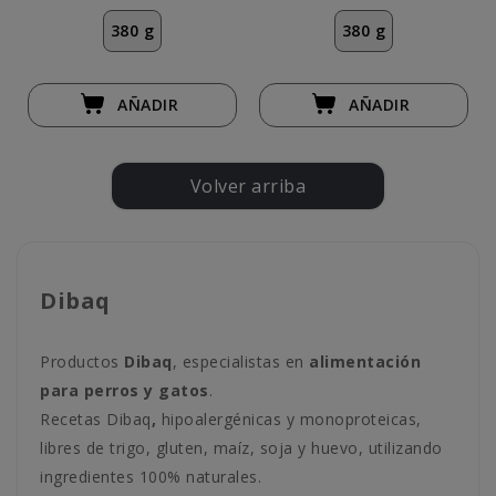
380 g
380 g
AÑADIR
AÑADIR
Volver arriba
Dibaq
Productos
Dibaq
, especialistas en
alimentación
para perros y gatos
.
Recetas Dibaq
,
hipoalergénicas y monoproteicas,
libres de trigo, gluten, maíz, soja y huevo, utilizando
ingredientes 100% naturales.