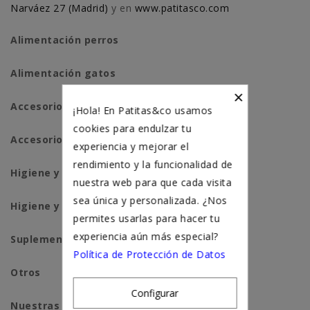
Narváez 27 (Madrid)
y en
www.patitasco.com
Alimentación perros
Alimentación gatos
×
Accesorios perros
¡Hola! En Patitas&co usamos
cookies para endulzar tu
Accesorios para gatos
experiencia y mejorar el
rendimiento y la funcionalidad de
Higiene y salud perros
nuestra web para que cada visita
sea única y personalizada. ¿Nos
Higiene y salud gatos
permites usarlas para hacer tu
experiencia aún más especial?
Suplementación natural
Política de Protección de Datos
Otros
Configurar
Nuestras tiendas