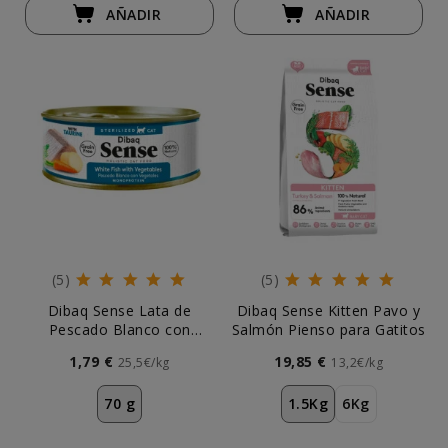
AÑADIR
AÑADIR
(5)
(5)
Dibaq Sense Lata de
Dibaq Sense Kitten Pavo y
Pescado Blanco con
Salmón Pienso para Gatitos
Vegetales para Gato
1,79 €
19,85 €
25,5€/kg
13,2€/kg
70 g
1.5Kg
6Kg