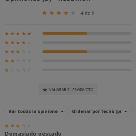
4 de 5





50% (1)





0% (0)





50% (1)





0% (0)





0% (0)

VALORAR EL PRODUCTO





Demasiado pescado