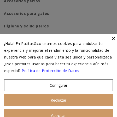
Accesorios perros
Accesorios para gatos
Higiene y salud perros
×
Higiene y salud gatos
¡Hola! En Patitas&co usamos cookies para endulzar tu
experiencia y mejorar el rendimiento y la funcionalidad de
Suplementación natural
nuestra web para que cada visita sea única y personalizada.
Otros
¿Nos permites usarlas para hacer tu experiencia aún más
especial?
Política de Protección de Datos
Nuestras tiendas
Configurar
© 2026 - Patitas&co, Alimentación natural y
Rechazar
educación amable
Aceptar