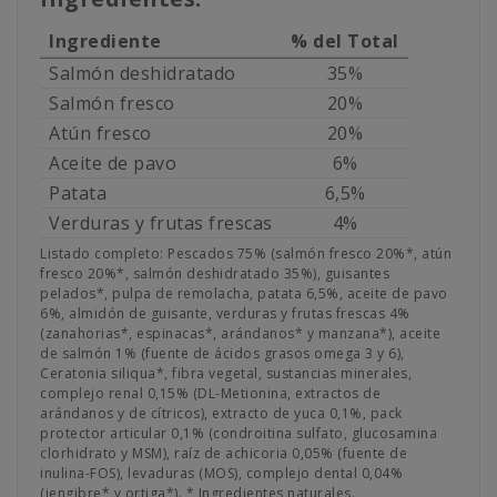
Ingrediente
% del Total
Salmón deshidratado
35%
Salmón fresco
20%
Atún fresco
20%
Aceite de pavo
6%
Patata
6,5%
Verduras y frutas frescas
4%
Listado completo: Pescados 75% (salmón fresco 20%*, atún
fresco 20%*, salmón deshidratado 35%), guisantes
pelados*, pulpa de remolacha, patata 6,5%, aceite de pavo
6%, almidón de guisante, verduras y frutas frescas 4%
(zanahorias*, espinacas*, arándanos* y manzana*), aceite
de salmón 1% (fuente de ácidos grasos omega 3 y 6),
Ceratonia siliqua*, fibra vegetal, sustancias minerales,
complejo renal 0,15% (DL-Metionina, extractos de
arándanos y de cítricos), extracto de yuca 0,1%, pack
protector articular 0,1% (condroitina sulfato, glucosamina
clorhidrato y MSM), raíz de achicoria 0,05% (fuente de
inulina-FOS), levaduras (MOS), complejo dental 0,04%
(jengibre* y ortiga*). * Ingredientes naturales.