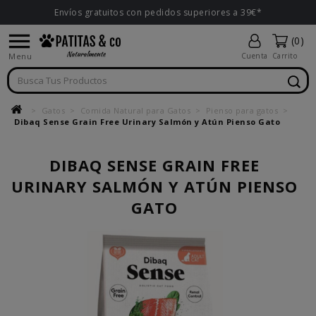
Envíos gratuitos con pedidos superiores a 39€*

(0)
Menu
Cuenta
Carrito
Gatos
Comida Natural para Gatos
Pienso para gatos
Dibaq Sense Grain Free Urinary Salmón y Atún Pienso Gato
DIBAQ SENSE GRAIN FREE
URINARY SALMÓN Y ATÚN PIENSO
GATO