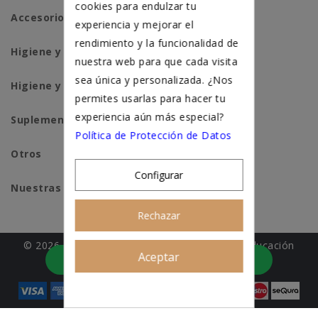
cookies para endulzar tu
Accesorios para gatos
experiencia y mejorar el
rendimiento y la funcionalidad de
Higiene y salud perros
nuestra web para que cada visita
sea única y personalizada. ¿Nos
Higiene y salud gatos
permites usarlas para hacer tu
experiencia aún más especial?
Suplementación natural
Política de Protección de Datos
Otros
Configurar
Nuestras tiendas
Rechazar
© 2026 - Patitas&co, Alimentación natural y educación
Aceptar
Asesoramiento personalizado
amable