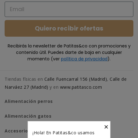
Email
Quiero recibir ofertas
Recibirás la newsletter de Patitas&co con promociones y
contenido útil. Puedes darte de baja en cualquier
momento (ver
política de privacidad
).
Tiendas físicas en
Calle Fuencarral 156 (Madrid)
,
Calle de
Narváez 27 (Madrid)
y en
www.patitasco.com
Alimentación perros
Alimentación gatos
×
Accesorios perros
¡Hola! En Patitas&co usamos