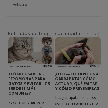
vehículo.
Entradas de blog relacionadas
¿CÓMO USAR LAS
¿TU GATO TIENE UNA
NO
O
FEROMONAS PARA
GARRAPATA? CÓMO
GA
A
GATOS Y EVITAR LOS
ACTUAR, QUÉ EVITAR
OR
ERRORES MÁS
Y CÓMO PREVENIRLAS
SI
COMUNES?
Las garrapatas en gatos
¿Bu
ear
¿Las feromonas para
son más frecuentes de lo
par