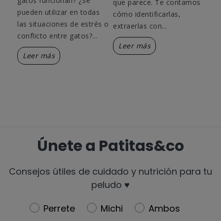
e
gatos funcionan? ¿Se
que parece. Te contamos
dam
pueden utilizar en todas
cómo identificarlas,
par
las situaciones de estrés o
extraerlas con...
hem
tar
conflicto entre gatos?...
Leer más
L
Leer más
Únete a Patitas&co
Consejos útiles de cuidado y nutrición para tu
peludo ♥️
Newsletter
Perrete
Michi
Ambos