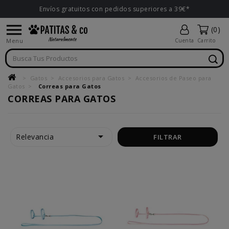
Envíos gratuitos con pedidos superiores a 39€*

(0)
Menu
Cuenta
Carrito
Gatos
Accesorios para Gatos
Accesorios de Paseo para
Gatos
Correas para Gatos
CORREAS PARA GATOS

Relevancia
FILTRAR