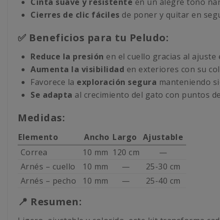
Cinta suave y resistente
en un alegre tono nar
Cierres de clic fáciles
de poner y quitar en seg
✅ Beneficios para tu Peludo:
Reduce la presión
en el cuello gracias al ajuste
Aumenta la visibilidad
en exteriores con su colo
Favorece la
exploración segura
manteniendo sie
Se adapta
al crecimiento del gato con puntos de
Medidas:
Elemento
Ancho
Largo
Ajustable
Correa
10 mm
120 cm
—
Arnés – cuello
10 mm
—
25-30 cm
Arnés – pecho
10 mm
—
25-40 cm
📍 Resumen: