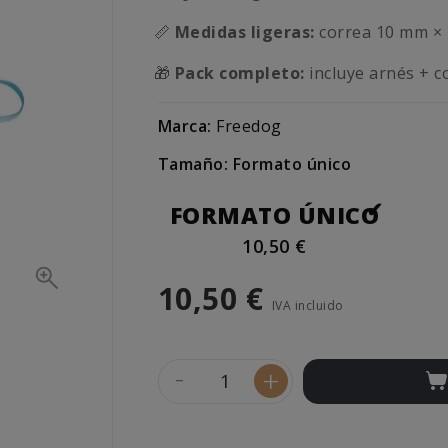
📏
Medidas ligeras:
correa 10 mm × 
🎁
Pack completo:
incluye arnés + co
Marca:
Freedog
Tamaño: Formato único
FORMATO ÚNICO
10,50 €
10,50 €
IVA incluido
-
+