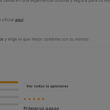
da salida en una experiencia cómoda y segura para tu fel
o oficial
aquí
.
os
y elige el que mejor combine con tu minino.





Primeros pasos