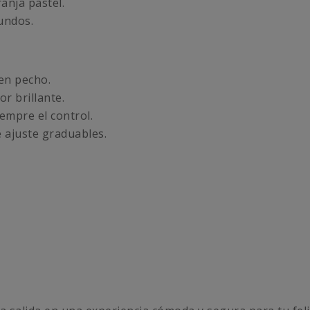
anja pastel.
undos.
 en pecho.
r brillante.
mpre el control.
 ajuste graduables.