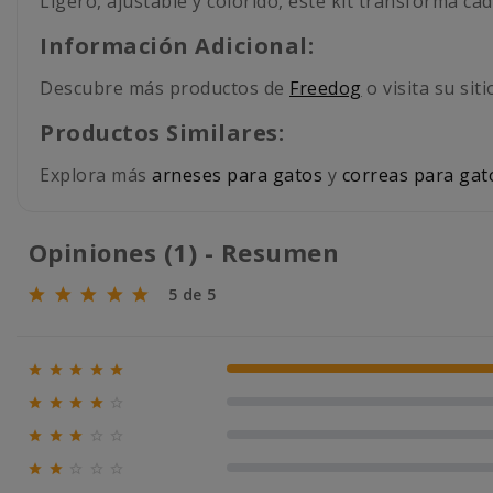
Ligero, ajustable y colorido, este kit transforma ca
Información Adicional:
Descubre más productos de
Freedog
o visita su siti
Productos Similares:
Explora más
arneses para gatos
y
correas para gat
Opiniones (1) - Resumen
5 de 5





100% (1)





0% (0)





0% (0)





0% (0)