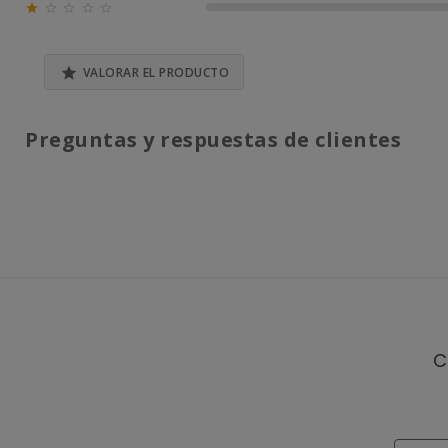





0% (0)

VALORAR EL PRODUCTO
Preguntas y respuestas de clientes
C