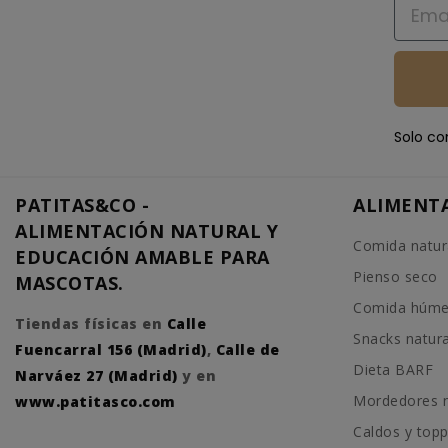
Email
Solo co
PATITAS&CO -
ALIMENT
ALIMENTACIÓN NATURAL Y
Comida natur
EDUCACIÓN AMABLE PARA
Pienso seco
MASCOTAS.
Comida húm
Tiendas físicas en
Calle
Snacks natur
Fuencarral 156 (Madrid)
,
Calle de
Dieta BARF
Narváez 27 (Madrid)
y en
Mordedores n
www.patitasco.com
Caldos y top