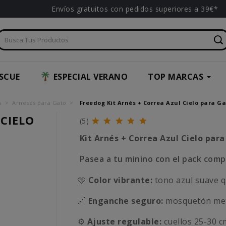
Envíos gratuitos con pedidos superiores a 39€*
SCUE
ESPECIAL VERANO
TOP MARCAS
s
Arneses para Gato
Freedog Kit Arnés + Correa Azul Cielo para G
 CIELO
(5)
Kit Arnés + Correa Azul Cielo par
Pasea a tu minino con el pack comp
🩵
Color vibrante:
tono azul suave q
🔗
Enganche seguro:
mosquetón metá
⚙️
Ajuste regulable:
cuellos 25-30 c