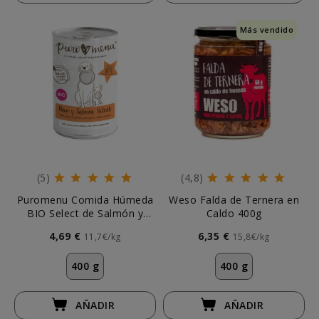
Más vendido
(5)
(4,8)
Puromenu Comida Húmeda
Weso Falda de Ternera en
BIO Select de Salmón y
Caldo 400g
Pavo para Perro
4,69 €
6,35 €
11,7€/kg
15,8€/kg
400 g
400 g
AÑADIR
AÑADIR