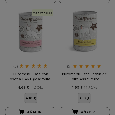
Más vendido
(5)
(5)
Puromenu Lata con
Puromenu Lata Festin de
Filosofia BARF (Maravilla de
Pollo 400g Perro
Vacuno) Perros
4,69 €
4,69 €
11,7€/kg
11,7€/kg
400 g
400 g
AÑADIR
AÑADIR