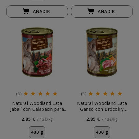
AÑADIR
AÑADIR
(5)
(5)
Natural Woodland Lata
Natural Woodland Lata
Jabalí con Calabacín para
Ganso con Brócoli y
Perro
Zanahorias para Perros
2,85 €
2,85 €
7,13€/kg
7,13€/kg
400 g
400 g