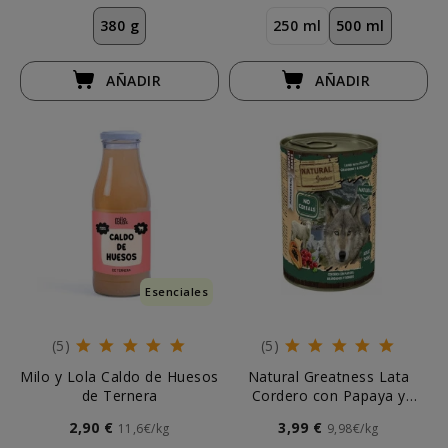
380 g
250 ml
500 ml
AÑADIR
AÑADIR
Esenciales
(5)
(5)
Milo y Lola Caldo de Huesos
Natural Greatness Lata
de Ternera
Cordero con Papaya y
Arándanos 400g Perro
2,90 €
3,99 €
11,6€/kg
9,98€/kg