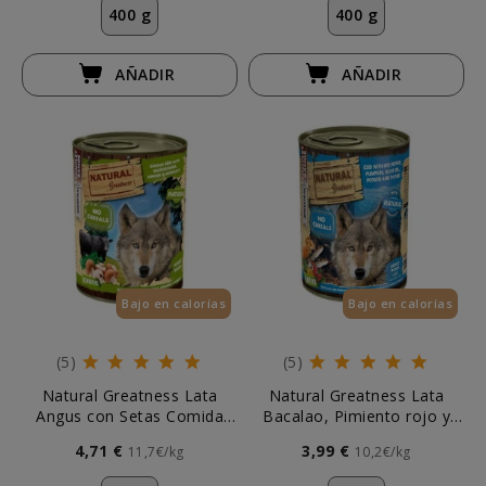
400 g
400 g
AÑADIR
AÑADIR
Bajo en calorías
Bajo en calorías
(5)
(5)
Natural Greatness Lata
Natural Greatness Lata
Angus con Setas Comida
Bacalao, Pimiento rojo y
Húmeda 400g Perro
Calabaza 390g Perro
4,71 €
3,99 €
11,7€/kg
10,2€/kg