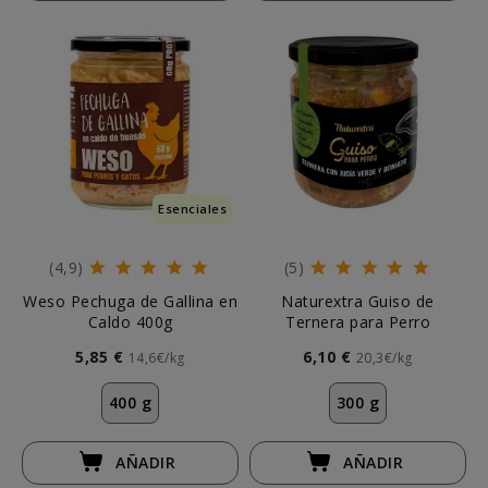
Esenciales
(4,9)
(5)
Weso Pechuga de Gallina en
Naturextra Guiso de
Caldo 400g
Ternera para Perro
5,85 €
6,10 €
14,6€/kg
20,3€/kg
400 g
300 g
AÑADIR
AÑADIR