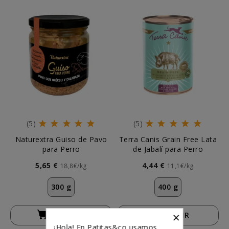
(5)
(5)
Naturextra Guiso de Pavo
Terra Canis Grain Free Lata
para Perro
de Jabalí para Perro
5,65 €
4,44 €
18,8€/kg
11,1€/kg
300 g
400 g
×
AÑADIR
AÑADIR
¡Hola! En Patitas&co usamos