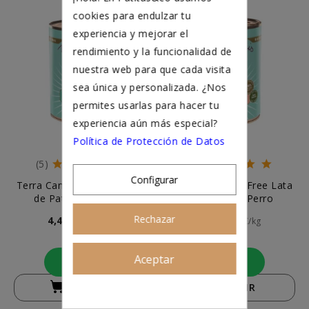
cookies para endulzar tu
experiencia y mejorar el
rendimiento y la funcionalidad de
nuestra web para que cada visita
sea única y personalizada. ¿Nos
permites usarlas para hacer tu
experiencia aún más especial?
Política de Protección de Datos
(5)
(5)
Configurar
Terra Canis Grain Free Lata
Terra Canis Grain Free Lata
de Pato para Perros
de Pavo para Perro
Rechazar
4,44 €
4,44 €
11,1€/kg
11,1€/kg
400 g
400 g
Aceptar
Asesoramiento personalizado
AÑADIR
AÑADIR