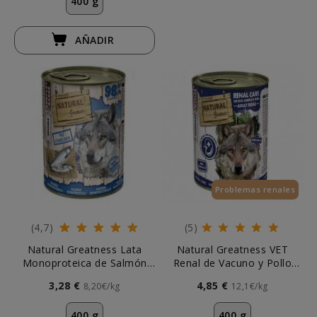
400 g
AÑADIR
Problemas renales
(4,7)
(5)
Natural Greatness Lata
Natural Greatness VET
Monoproteica de Salmón
Renal de Vacuno y Pollo
para Perro
para Perros
3,28 €
4,85 €
8,20€/kg
12,1€/kg
400 g
400 g