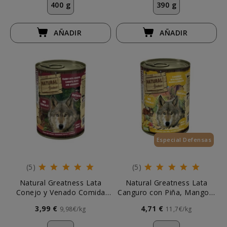
400 g
390 g
AÑADIR
AÑADIR
Especial Defensas
(5)
(5)
Natural Greatness Lata
Natural Greatness Lata
Conejo y Venado Comida
Canguro con Piña, Mango y
Húmeda 400g Perro
Espirulina Perro
3,99 €
4,71 €
9,98€/kg
11,7€/kg