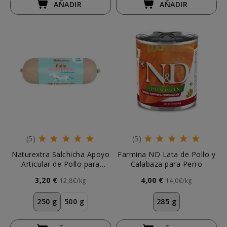
AÑADIR
AÑADIR
(5)
(5)
Naturextra Salchicha Apoyo
Farmina ND Lata de Pollo y
Articular de Pollo para
Calabaza para Perro
Perros
3,20 €
4,00 €
12,8€/kg
14,0€/kg
250 g
500 g
285 g