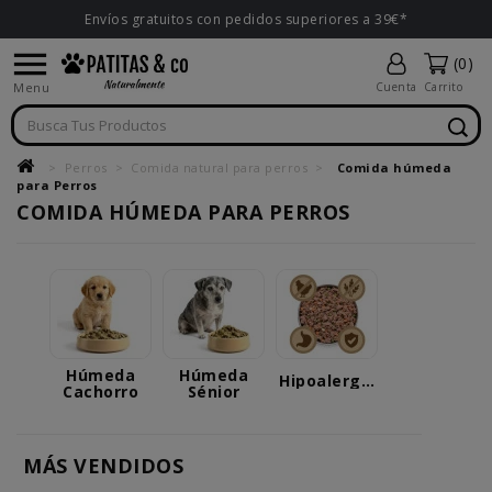
Envíos gratuitos con pedidos superiores a 39€*

(0)
Menu
Cuenta
Carrito
Perros
Comida natural para perros
Comida húmeda
para Perros
COMIDA HÚMEDA PARA PERROS
Húmeda
Húmeda
Hipoalergénica
Cachorro
Sénior
MÁS VENDIDOS