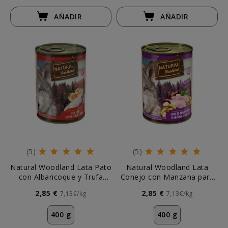
AÑADIR
AÑADIR
(5)
(5)
Natural Woodland Lata Pato
Natural Woodland Lata
con Albaricoque y Trufa
Conejo con Manzana para
para Perro
Perro
2,85 €
2,85 €
7,13€/kg
7,13€/kg
400 g
400 g