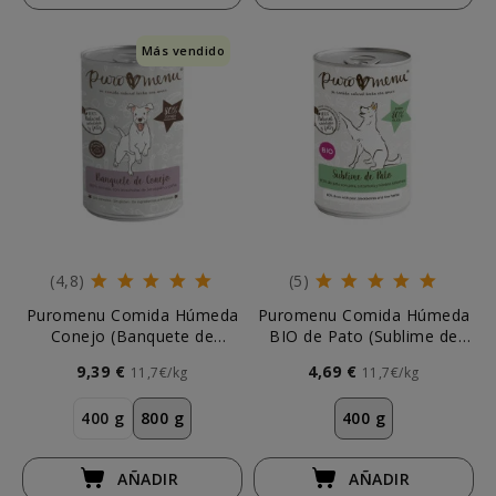
Más vendido
(4,8)
(5)
Puromenu Comida Húmeda
Puromenu Comida Húmeda
Conejo (Banquete de
BIO de Pato (Sublime de
Conejo) Perros
Pato) para Perro
9,39 €
4,69 €
11,7€/kg
11,7€/kg
400 g
800 g
400 g
AÑADIR
AÑADIR