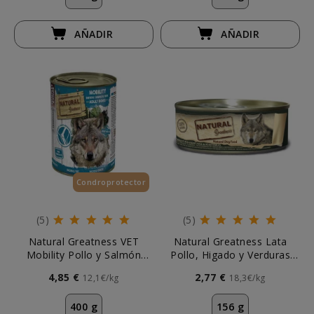
AÑADIR
AÑADIR
Condroprotector
(5)
(5)
Natural Greatness VET
Natural Greatness Lata
Mobility Pollo y Salmón
Pollo, Higado y Verduras
400g Perros
156g Perro
4,85 €
2,77 €
12,1€/kg
18,3€/kg
400 g
156 g