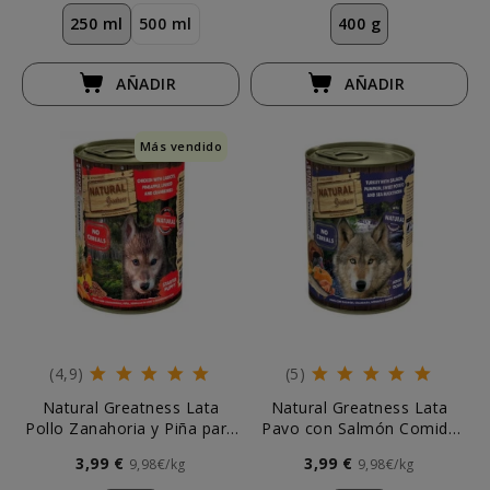
250 ml
500 ml
400 g
AÑADIR
AÑADIR
Más vendido
(4,9)
(5)
Natural Greatness Lata
Natural Greatness Lata
Pollo Zanahoria y Piña para
Pavo con Salmón Comida
Perro Cachorro
Húmeda 400g Perro
3,99 €
3,99 €
9,98€/kg
9,98€/kg