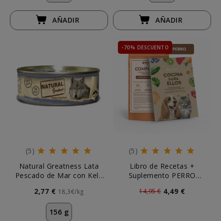
AÑADIR
AÑADIR
-70% DESCUENTO
(5)
(5)
Natural Greatness Lata
Libro de Recetas +
Pescado de Mar con Kelp
Suplemento PERRO
156g Perro
Complete It 250g
2,77 €
4,49 €
14,95 €
18,3€/kg
156 g