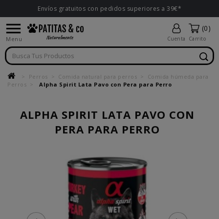
Envíos gratuitos con pedidos superiores a 39€*

(0)
Menu
Cuenta
Carrito
Perros
Comida natural para perros
Comida húmeda para
Perros
Alpha Spirit Lata Pavo con Pera para Perro
ALPHA SPIRIT LATA PAVO CON
PERA PARA PERRO