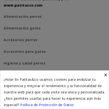
www.patitasco.com
Alimentación perros
Alimentación gatos
Accesorios perros
Accesorios para gatos
Higiene y salud perros
×
Higiene y salud gatos
¡Hola! En Patitas&co usamos cookies para endulzar tu
experiencia y mejorar el rendimiento y la funcionalidad de
Suplementación natural
nuestra web para que cada visita sea única y personalizada.
Otros
¿Nos permites usarlas para hacer tu experiencia aún más
especial?
Política de Protección de Datos