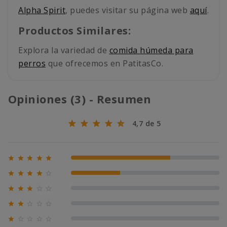
Alpha Spirit
, puedes visitar su página web
aquí
.
Productos Similares:
Explora la variedad de
comida húmeda para
perros
que ofrecemos en PatitasCo.
Opiniones (3) - Resumen
4,7 de 5





67% (2)





33% (1)





0% (0)





0% (0)





0% (0)