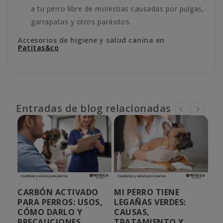
a tu perro libre de molestias causadas por pulgas,
garrapatas y otros parásitos.
Accesorios de higiene y salud canina en
Patitas&co
Entradas de blog relacionadas
CARBÓN ACTIVADO
MI PERRO TIENE
¿P
¿Y
PARA PERROS: USOS,
LEGAÑAS VERDES:
LE
CÓMO DARLO Y
CAUSAS,
TI
PRECAUCIONES
TRATAMIENTO Y
CU