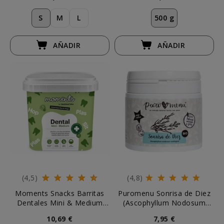
S
M
L
500 g
AÑADIR
AÑADIR
(4,5)
(4,8)
Moments Snacks Barritas
Puromenu Sonrisa de Diez
Dentales Mini & Medium
(Ascophyllum Nodosum
500g
BIO)
10,69 €
7,95 €