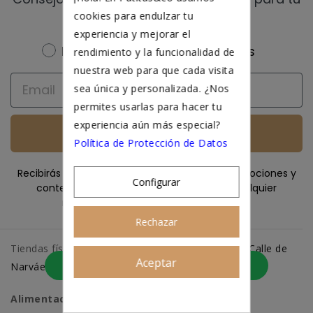
cookies para endulzar tu
peludo ♥️
experiencia y mejorar el
Newsletter
Perrete
Michi
Ambos
rendimiento y la funcionalidad de
nuestra web para que cada visita
Email
sea única y personalizada. ¿Nos
permites usarlas para hacer tu
experiencia aún más especial?
Quiero recibir ofertas
Política de Protección de Datos
Recibirás la newsletter de Patitas&co con promociones y
Configurar
contenido útil. Puedes darte de baja en cualquier
momento (ver
política de privacidad
).
Rechazar
Tiendas físicas en
Calle Fuencarral 156 (Madrid)
,
Calle de
Aceptar
Asesoramiento personalizado
Narváez 27 (Madrid)
y en
www.patitasco.com
Alimentación perros