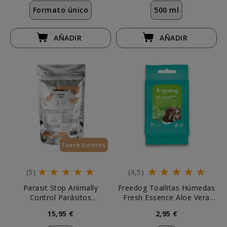
Formato único
500 ml
AÑADIR
AÑADIR
Fuera bichitos
(5)
(4,5)
Parasit Stop Animally
Freedog Toallitas Húmedas
Control Parásitos
Fresh Essence Aloe Vera
Intestinales para Perro y
Pocket (25 uds)
15,95 €
2,95 €
Gato