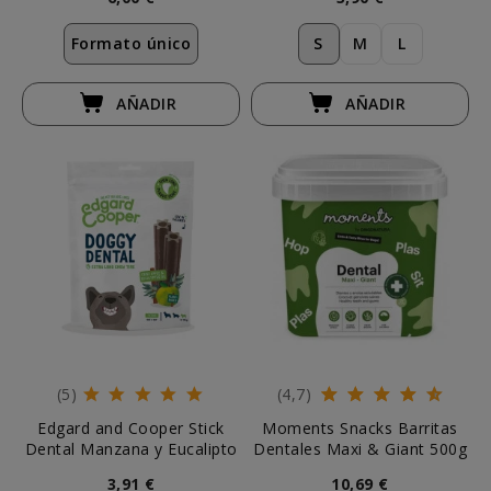
Formato único
S
M
L
AÑADIR
AÑADIR
(5)
(4,7)
Edgard and Cooper Stick
Moments Snacks Barritas
Dental Manzana y Eucalipto
Dentales Maxi & Giant 500g
3,91 €
10,69 €