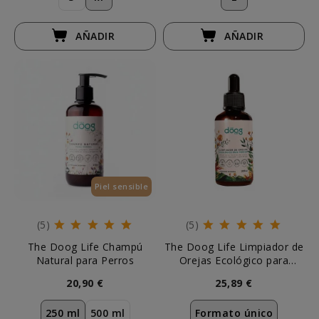
AÑADIR
AÑADIR
Piel sensible
(5)
(5)
The Doog Life Champú
The Doog Life Limpiador de
Natural para Perros
Orejas Ecológico para
Perros y Gatos
20,90 €
25,89 €
250 ml
500 ml
Formato único