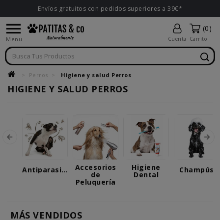
Envíos gratuitos con pedidos superiores a 39€*

(0)
Menu
Cuenta
Carrito
Perros
Higiene y salud Perros
HIGIENE Y SALUD PERROS
Accesorios
Higiene
Antiparasitarios
Champús
de
Dental
Peluquería
MÁS VENDIDOS