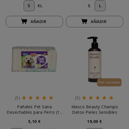
S
XL
S
L
AÑADIR
AÑADIR
Piel sensible
(5)
(5)
Pañales Pet Sana
Masco Beauty Champú
Desechables para Perro (12
Detox Pieles Sensibles
uds)
5,10 €
19,00 €