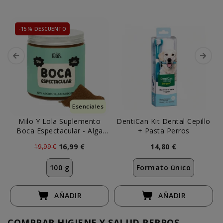
-15% DESCUENTO
Esenciales
Milo Y Lola Suplemento
DentiCan Kit Dental Cepillo
Boca Espectacular - Alga
+ Pasta Perros
Ascophyllum
16,99 €
14,80 €
19,99 €
100 g
Formato único
AÑADIR
AÑADIR
COMPRAR HIGIENE Y SALUD PERROS