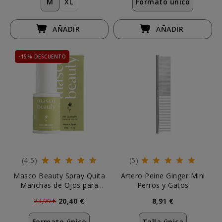
M
XL
Formato único
AÑADIR
AÑADIR
-15% DESCUENTO
(4,5)
(5)
Masco Beauty Spray Quita
Artero Peine Ginger Mini
Manchas de Ojos para
Perros y Gatos
Perros y Gatos
20,40 €
8,91 €
23,99 €
Formato único
Talla única