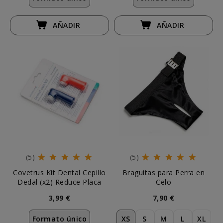
AÑADIR
AÑADIR
(5)
(5)
Covetrus Kit Dental Cepillo
Braguitas para Perra en
Dedal (x2) Reduce Placa
Celo
3,99 €
7,90 €
Formato único
XS
S
M
L
XL