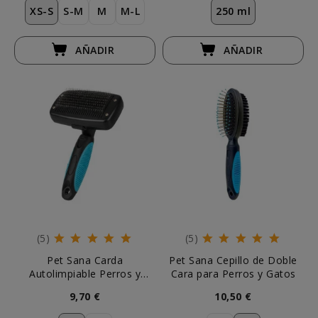
XS-S
S-M
M
M-L
250 ml
AÑADIR
AÑADIR
(5)
(5)
Pet Sana Carda
Pet Sana Cepillo de Doble
Autolimpiable Perros y
Cara para Perros y Gatos
Gatos
9,70 €
10,50 €