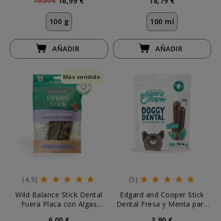
16,99 €
18,79 €
19,99 €
100 g
100 ml
AÑADIR
AÑADIR
Más vendido
(4,9)
(5)
Wild Balance Stick Dental
Edgard and Cooper Stick
Fuera Placa con Algas
Dental Fresa y Menta para
Marinas
Perro
6,00 €
3,90 €