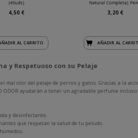
(40uds)
Natural Completa) Per
4,50 €
3,20 €
AÑADIR
AL CARRITO
AÑADIR
AL CARRI
na y Respetuoso con su Pelaje
 el mal olor del pelaje de perros y gatos. Gracias a la acc
NO ODOR ayudarán a tener un agradable perfume incluso e
da y desinfectante.
antes que respetan la salud de tu peludo.
 húmedos.