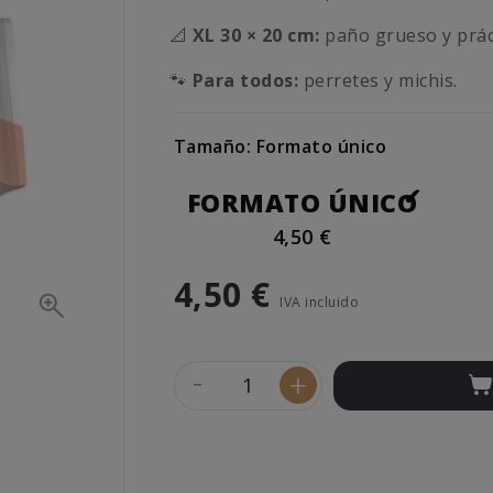
📐
XL 30 × 20 cm:
paño grueso y prác
🐾
Para todos
:
perretes y michis.
Tamaño: Formato único
FORMATO ÚNICO
4,50 €
4,50 €
IVA incluido
-
+