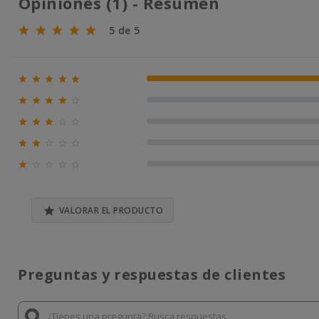
Opiniones (1) - Resumen
5 de 5





100% (1)





0% (0)





0% (0)





0% (0)





0% (0)

VALORAR EL PRODUCTO
Preguntas y respuestas de clientes