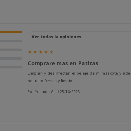





Comprare mas en Patitas
Limpian y desinfectan el pelaje de mi mascota y ademas evitan los malos olores. Son perfectas para mantener a mi
peludito fresco y limpio
Por Yolanda G. el 25/10/2023