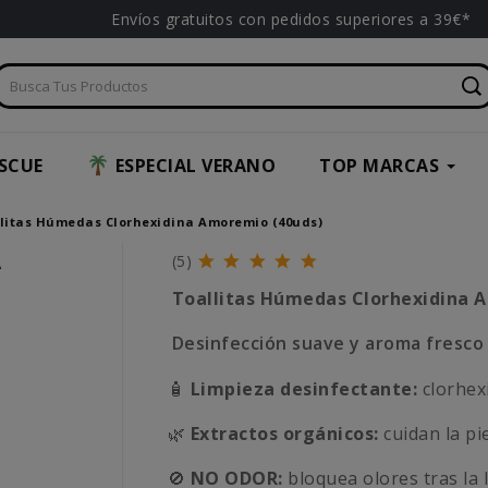
Envíos gratuitos con pedidos superiores a 39€*
SCUE
ESPECIAL VERANO
TOP MARCAS
litas Húmedas Clorhexidina Amoremio (40uds)
A
(5)
Toallitas Húmedas Clorhexidina 
Desinfección suave y aroma fresco
🧴
Limpieza desinfectante:
clorhex
🌿
Extractos orgánicos:
cuidan la pie
🚫
NO ODOR:
bloquea olores tras la l