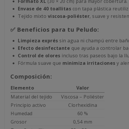
Formato XL
(30 × 20 cm) para mayor cobertura.
Envase de 40 toallitas
con tapa plástica reutiliz
Tejido mixto
viscosa-poliéster
, suave y resisten
✅ Beneficios para tu Peludo:
Limpieza exprés
sin agua ni champú entre bañ
Efecto desinfectante
que ayuda a controlar bac
Control de olores
incluso tras paseos bajo la llu
Fórmula suave que
minimiza irritaciones
y aler
Composición:
Elemento
Valor
Material del tejido
Viscosa – Poliéster
Principio activo
Clorhexidina
Humedad
60 %
Grosor
0,54 mm