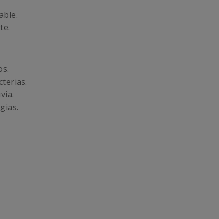
able.
te.
os.
terias.
via.
gias.