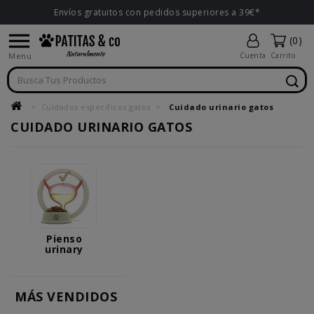
Envíos gratuitos con pedidos superiores a 39€*

(0)
Menu
Cuenta
Carrito
Cuidados específicos gatos
Cuidado urinario gatos
CUIDADO URINARIO GATOS
Pienso
urinary
MÁS VENDIDOS