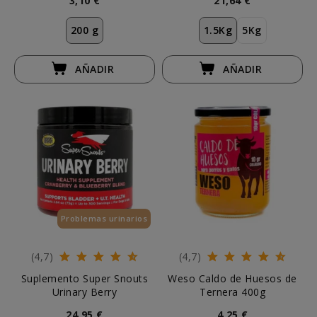
3,10 €
21,64 €
200 g
1.5Kg
5Kg
AÑADIR
AÑADIR
Problemas urinarios
(4,7)
(4,7)
Suplemento Super Snouts
Weso Caldo de Huesos de
Urinary Berry
Ternera 400g
24,95 €
4,25 €