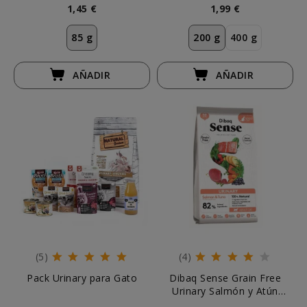
1,45 €
1,99 €
85 g
200 g
400 g
AÑADIR
AÑADIR
(5)
(4)
Pack Urinary para Gato
Dibaq Sense Grain Free
Urinary Salmón y Atún
Pienso Gato