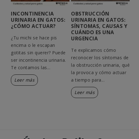
CA
INCONTINENCIA
OBSTRUCCIÓN
MI
URINARIA EN GATOS:
URINARIA EN GATOS:
SA
¿CÓMO ACTUAR?
SÍNTOMAS, CAUSAS Y
CO
CUÁNDO ES UNA
AC
¿Qué
¿Tu michi se hace pis
URGENCIA
¿Po
encima o le escapan
Te explicamos cómo
con
a mi
gotitas sin querer? Puede
reconocer los síntomas de
mi 
ser incontinencia urinaria.
la obstrucción urinaria, qué
san
Te contamos las...
la provoca y cómo actuar
cau
Leer más
a tiempo para...
L
Leer más