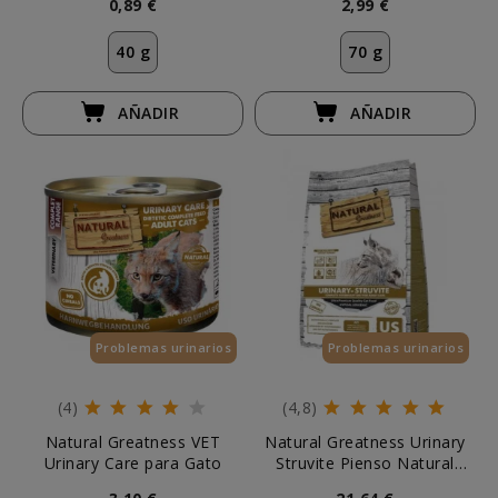
0,89 €
2,99 €
40 g
70 g
AÑADIR
AÑADIR
Problemas urinarios
Esenciales
Problemas urinarios
(4)
(4,8)
Natural Greatness VET
Natural Greatness Urinary
Urinary Care para Gato
Struvite Pienso Natural
Gatos