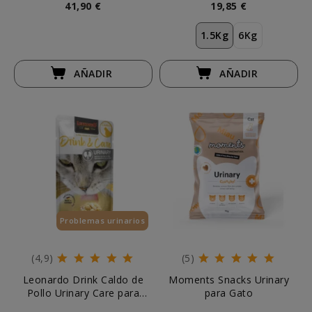
41,90 €
19,85 €
1.5Kg
6Kg
AÑADIR
AÑADIR
Problemas urinarios
Esenciales
(4,9)
(5)
Leonardo Drink Caldo de
Moments Snacks Urinary
Pollo Urinary Care para
para Gato
Gato