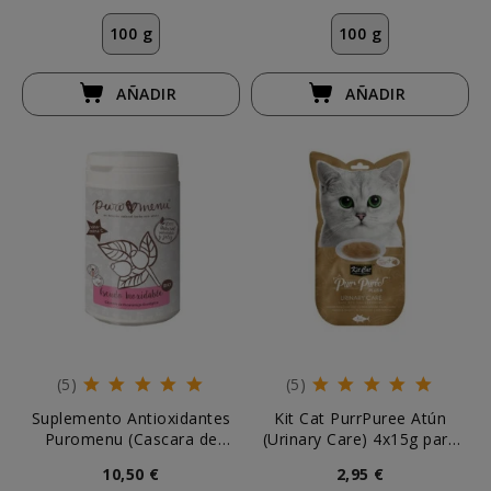
100 g
100 g
AÑADIR
AÑADIR
(5)
(5)
Suplemento Antioxidantes
Kit Cat PurrPuree Atún
Puromenu (Cascara de
(Urinary Care) 4x15g para
Escaramujo ECO)
Gatos
10,50 €
2,95 €