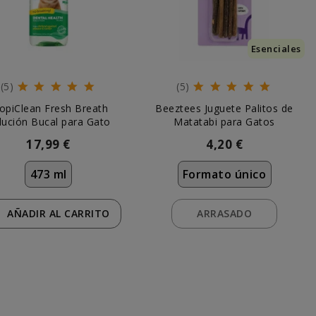
Esenciales
(5)
(5)
opiClean Fresh Breath
Beeztees Juguete Palitos de
lución Bucal para Gato
Matatabi para Gatos
17,99 €
4,20 €
473 ml
Formato único
AÑADIR
AL CARRITO
ARRASADO