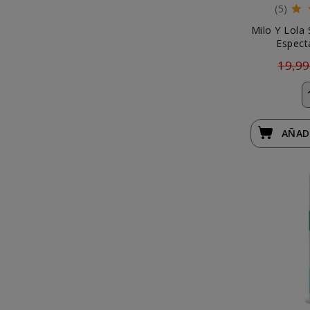
(5)
Milo Y Lola
Especta
Asc
19,99
AÑAD