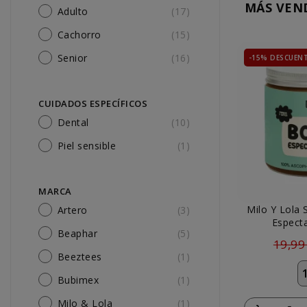
MÁS VEN
Adulto
(17)
Cachorro
(15)
Senior
(16)
-15% DESCUEN
CUIDADOS ESPECÍFICOS
Dental
(10)
Piel sensible
(1)
MARCA
Milo Y Lola
Artero
(3)
Especta
Beaphar
(5)
Asc
19,99
Beeztees
(1)
Bubimex
(1)
Milo & Lola
(1)