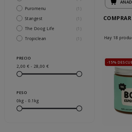
AÑAD
Puromenu
(1)
COMPRAR 
Stangest
(1)
The Doog Life
(1)
Hay 18 produ
Tropiclean
(1)
PRECIO
-15% DESCU
2,00 € - 28,00 €
PESO
0kg - 0.1kg