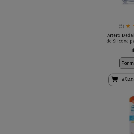
(5)
Artero Dedal
de Silicona p
Form
AÑAD