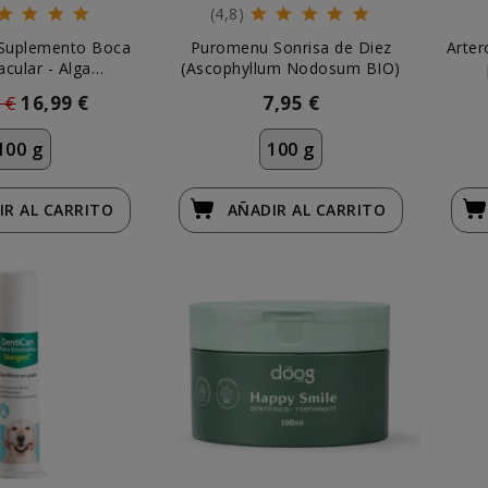
(4,8)
 Suplemento Boca
Puromenu Sonrisa de Diez
Arter
cular - Alga
(Ascophyllum Nodosum BIO)
ophyllum
 €
16,99 €
7,95 €
100 g
100 g
IR
AL CARRITO
AÑADIR
AL CARRITO