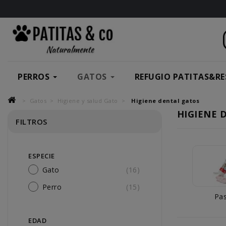
PERROS
GATOS
REFUGIO PATITAS&RE
Gatos
Higiene y salud Gato
Higiene dental gatos
HIGIENE 
FILTROS
ESPECIE
Gato
(16)
Perro
(15)
Pa
EDAD