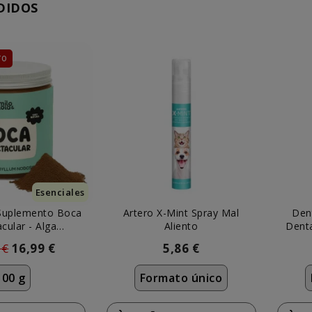
DIDOS
TO
Esenciales
 Suplemento Boca
Artero X-Mint Spray Mal
Den
cular - Alga
Aliento
Denta
ophyllum
 €
16,99 €
5,86 €
100 g
Formato único