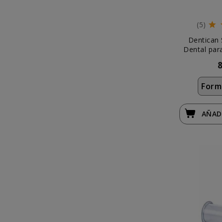
(5)
Dentican 
Dental par
Form
AÑAD