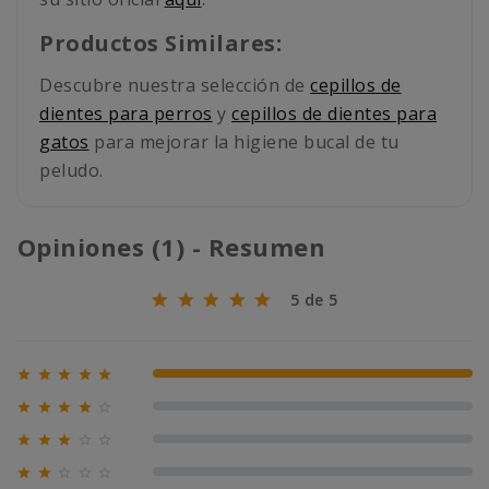
Productos Similares:
Descubre nuestra selección de
cepillos de
dientes para perros
y
cepillos de dientes para
gatos
para mejorar la higiene bucal de tu
peludo.
Opiniones (1) - Resumen
5 de 5





100% (1)





0% (0)





0% (0)





0% (0)