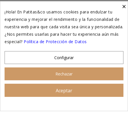
×
Higiene y salud gatos
¡Hola! En Patitas&co usamos cookies para endulzar tu
experiencia y mejorar el rendimiento y la funcionalidad de
Suplementación natural
nuestra web para que cada visita sea única y personalizada.
Otros
¿Nos permites usarlas para hacer tu experiencia aún más
especial?
Política de Protección de Datos
Nuestras tiendas
Configurar
© 2026 - Patitas&co, Alimentación natural y
Rechazar
educación amable
Aceptar
Asesoramiento personalizado
AÑADIR AL CARRITO