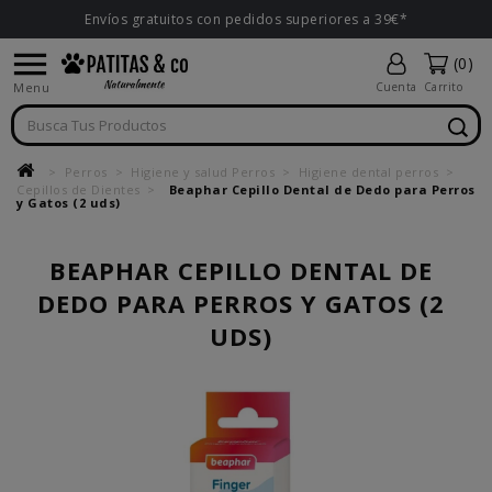
Envíos gratuitos con pedidos superiores a 39€*

(0)
Menu
Cuenta
Carrito
Perros
Higiene y salud Perros
Higiene dental perros
Cepillos de Dientes
Beaphar Cepillo Dental de Dedo para Perros
y Gatos (2 uds)
BEAPHAR CEPILLO DENTAL DE
DEDO PARA PERROS Y GATOS (2
UDS)