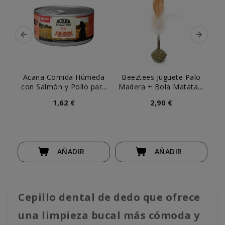
Acana Comida Húmeda
Beeztees Juguete Palo
Le
con Salmón y Pollo para
Madera + Bola Matatabi
Gato
Gato
1,62 €
2,90 €
AÑADIR
AÑADIR
Cepillo dental de dedo que ofrece
una limpieza bucal más cómoda y