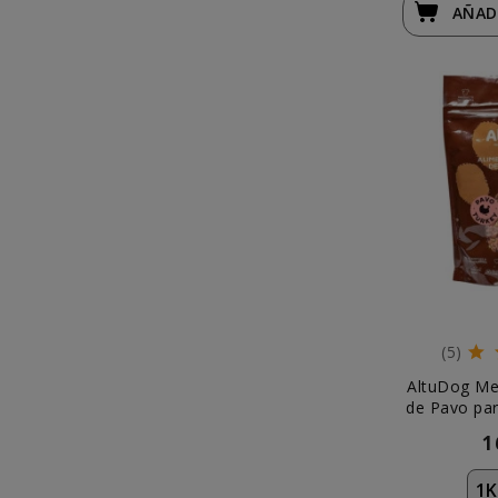
AÑAD
(5)
AltuDog Me
de Pavo par
1
1K