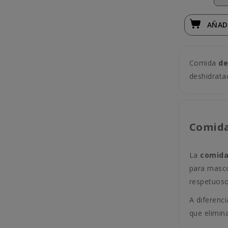
AÑAD
Comida
de
deshidratac
Comida
La
comida
para masco
respetuoso
A diferenci
que elimin