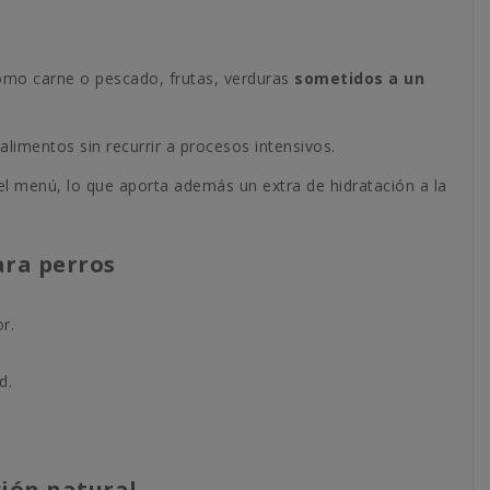
como carne o pescado, frutas, verduras
sometidos a un
limentos sin recurrir a procesos intensivos.
el menú, lo que aporta además un extra de hidratación a la
ara perros
r.
d.
ción natural