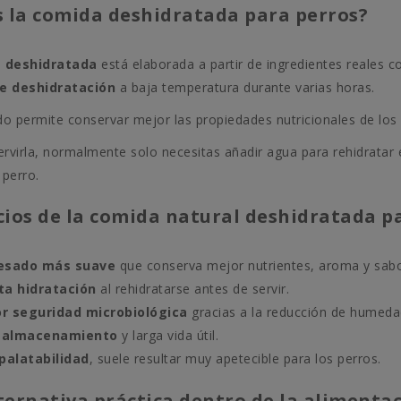
s la comida deshidratada para perros?
 deshidratada
está elaborada a partir de ingredientes reales 
e deshidratación
a baja temperatura durante varias horas.
o permite conservar mejor las propiedades nutricionales de los a
ervirla, normalmente solo necesitas añadir agua para rehidratar 
 perro.
cios de la comida natural deshidratada p
esado más suave
que conserva mejor nutrientes, aroma y sabo
ta hidratación
al rehidratarse antes de servir.
r seguridad microbiológica
gracias a la reducción de humeda
l almacenamiento
y larga vida útil.
palatabilidad
, suele resultar muy apetecible para los perros.
ternativa práctica dentro de la alimenta