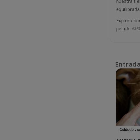
nuestra ti
equilibrad
Explora nu
peludo 🐶
Entrada