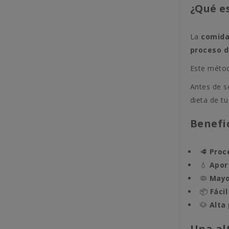
¿Qué e
La
comida
proceso d
Este métod
Antes de s
dieta de tu
Benefi
🥩
Proc
💧
Apor
🦠
Mayo
📦
Fáci
🐶
Alta 
Una al