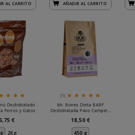
IR
AL CARRITO
AÑADIR
AL CARRITO
(5)
nú Deshidratado
Mr. Bones Dieta BARF
a Perros y Gatos
Deshidratada Pavo Campero
para Perro
6,75 €
18,50 €
g
2Kg
450 g