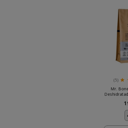
(5)
Mr. Bon
Deshidratad
pa
1