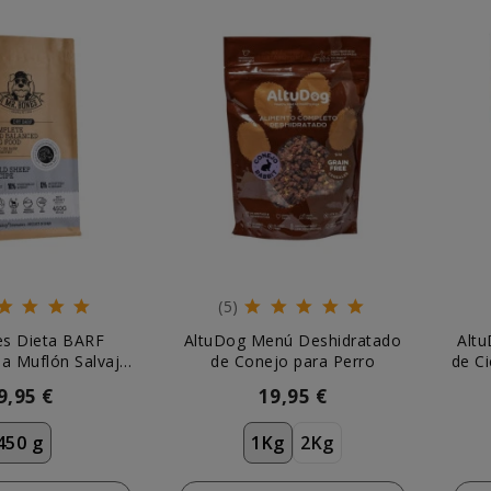
(5)
es Dieta BARF
AltuDog Menú Deshidratado
Alt
a Muflón Salvaje
de Conejo para Perro
de Ci
ra Perro
9,95 €
19,95 €
450 g
1Kg
2Kg