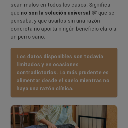
sean malos en todos los casos. Significa
que
no son la solución universal
💯​ que se
pensaba, y que usarlos sin una razón
concreta no aporta ningún beneficio claro a
un perro sano.
Los datos disponibles son todavía
limitados y en ocasiones
contradictorios. Lo más prudente es
alimentar desde el suelo mientras no
haya una razón clínica.