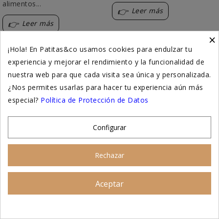
alimentos...
Leer más
Leer más
×
¡Hola! En Patitas&co usamos cookies para endulzar tu
Únete a Patitas&co
experiencia y mejorar el rendimiento y la funcionalidad de
nuestra web para que cada visita sea única y personalizada.
Consejos útiles de cuidado y nutrición para tu
¿Nos permites usarlas para hacer tu experiencia aún más
peludo ♥️
especial?
Política de Protección de Datos
Newsletter
Perrete
Michi
Ambos
Configurar
Email
Rechazar
Quiero recibir ofertas
Aceptar
Asesoramiento personalizado
Recibirás la newsletter de Patitas&co con promociones y
contenido útil. Puedes darte de baja en cualquier