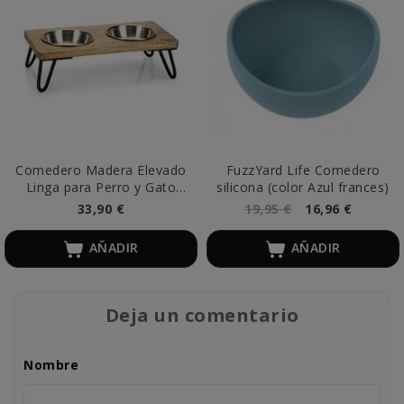
Comedero Madera Elevado
FuzzYard Life Comedero
Linga para Perro y Gato
silicona (color Azul frances)
(2x160ml)
33,90 €
19,95 €
16,96 €
AÑADIR
AÑADIR
Deja un comentario
Nombre