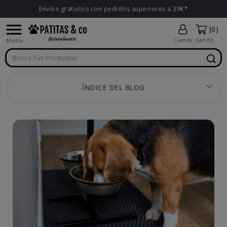
Envíos gratuitos con pedidos superiores a 39€*

(0)
Menu
Cuenta
Carrito
ÍNDICE DEL BLOG