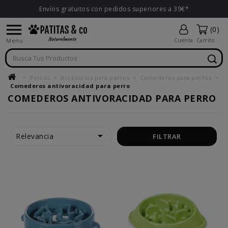
Envíos gratuitos con pedidos superiores a 39€*

(0)
Menu
Cuenta
Carrito
Perros
Accesorios para perros
Comederos para perros
Comederos antivoracidad para perro
COMEDEROS ANTIVORACIDAD PARA PERRO

Relevancia
FILTRAR