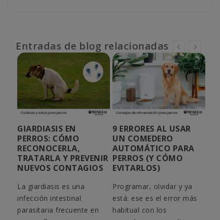
Entradas de blog relacionadas
S
GIARDIASIS EN
9 ERRORES AL USAR
¿C
N
PERROS: CÓMO
UN COMEDERO
PU
O O
RECONOCERLA,
AUTOMÁTICO PARA
PE
TRATARLA Y PREVENIR
PERROS (Y CÓMO
TO
NUEVOS CONTAGIOS
EVITARLOS)
NE
La giardiasis es una
Programar, olvidar y ya
No 
n
infección intestinal
está: ese es el error más
par
iene
parasitaria frecuente en
habitual con los
con
e