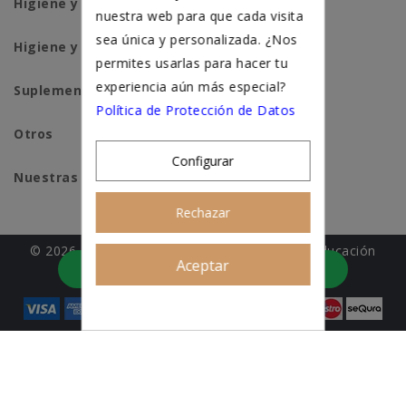
Higiene y salud perros
nuestra web para que cada visita
sea única y personalizada. ¿Nos
Higiene y salud gatos
permites usarlas para hacer tu
experiencia aún más especial?
Suplementación natural
Política de Protección de Datos
Otros
Configurar
Nuestras tiendas
Rechazar
© 2026 - Patitas&co, Alimentación natural y educación
Aceptar
Asesoramiento personalizado
amable