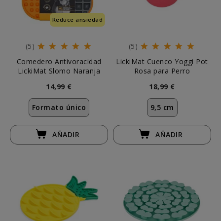
Reduce ansiedad
(5)
(5)
Comedero Antivoracidad
LickiMat Cuenco Yoggi Pot
LickiMat Slomo Naranja
Rosa para Perro
14,99 €
18,99 €
Formato único
9,5 cm
AÑADIR
AÑADIR