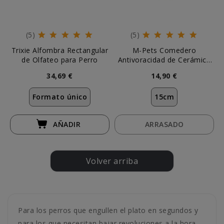
(5)
(5)
Trixie Alfombra Rectangular
M-Pets Comedero
de Olfateo para Perro
Antivoracidad de Cerámica
Rosa
34,69 €
14,90 €
Formato único
15cm
AÑADIR
ARRASADO
Volver arriba
Para los perros que engullen el plato en segundos y
para los que necesitan bajar revoluciones a la hora