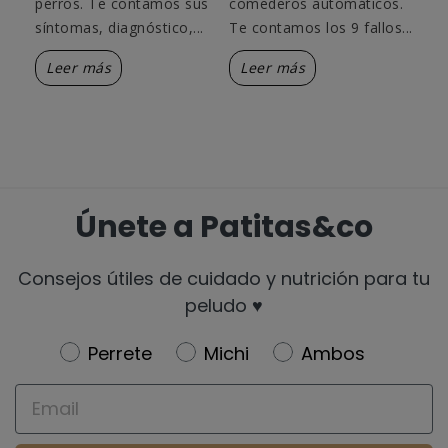
perros. Te contamos sus
comederos automáticos.
inf
síntomas, diagnóstico,...
Te contamos los 9 fallos...
ori
Leer más
Leer más
L
Únete a Patitas&co
Consejos útiles de cuidado y nutrición para tu
peludo ♥️
Newsletter
Perrete
Michi
Ambos
Email