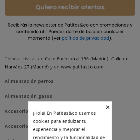
Quiero recibir ofertas
Recibirás la newsletter de Patitas&co con promociones y
contenido útil. Puedes darte de baja en cualquier
momento (ver
política de privacidad
).
Tiendas físicas en
Calle Fuencarral 156 (Madrid)
,
Calle de
Narváez 27 (Madrid)
y en
www.patitasco.com
Alimentación perros
Alimentación gatos
×
Accesorios perros
¡Hola! En Patitas&co usamos
cookies para endulzar tu
Accesorios para gatos
experiencia y mejorar el
rendimiento y la funcionalidad de