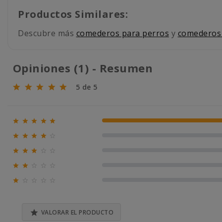
Productos Similares:
Descubre más
comederos para perros
y
comederos 
Opiniones (1) - Resumen
5 de 5





100% (1)





0% (0)





0% (0)





0% (0)





0% (0)

VALORAR EL PRODUCTO