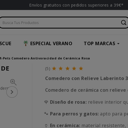
Envíos gratuitos con pedidos superiores a 39€*
SCUE
ESPECIAL VERANO
TOP MARCAS
M-Pets Comedero Antivoracidad de Cerámica Rosa
 DE
(5)
Comedero con Relieve Laberinto 
Comedero de cerámica con relieve q
🌹
Diseño de rosa:
relieve interior 
🐾
Para perros y gatos:
apto para p
🏺
En
cerámica:
material resistente, 