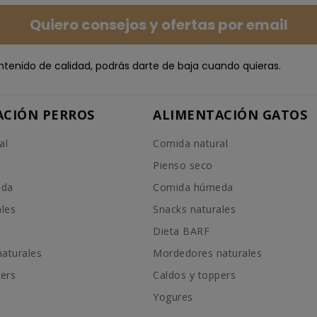
Quiero consejos y ofertas por email
ntenido de calidad, podrás darte de baja cuando quieras.
ACIÓN PERROS
ALIMENTACIÓN GATOS
al
Comida natural
Pienso seco
eda
Comida húmeda
ales
Snacks naturales
Dieta BARF
aturales
Mordedores naturales
pers
Caldos y toppers
Yogures