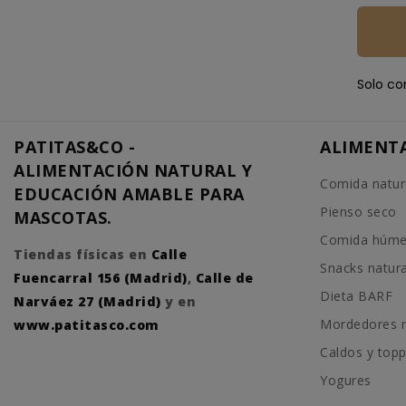
Solo co
PATITAS&CO -
ALIMENT
ALIMENTACIÓN NATURAL Y
Comida natur
EDUCACIÓN AMABLE PARA
Pienso seco
MASCOTAS.
Comida húm
Tiendas físicas en
Calle
Snacks natur
Fuencarral 156 (Madrid)
,
Calle de
Dieta BARF
Narváez 27 (Madrid)
y en
Mordedores n
www.patitasco.com
Caldos y top
Yogures