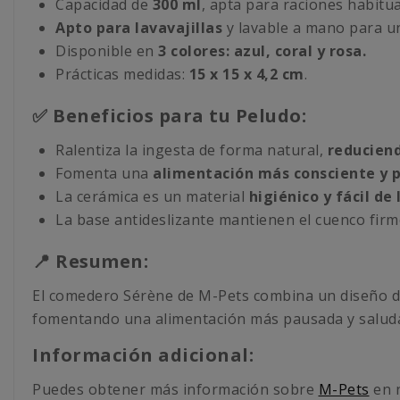
Capacidad de
300 ml
, apta para raciones habitu
Apto para lavavajillas
y lavable a mano para un
Disponible en
3 colores: azul, coral y rosa.
Prácticas medidas:
15 x 15 x 4,2 cm
.
✅ Beneficios para tu Peludo:
Ralentiza la ingesta de forma natural,
reducien
Fomenta una
alimentación más consciente y 
La cerámica es un material
higiénico y fácil de
La base antideslizante mantienen el cuenco firme
📍 Resumen:
El comedero Sérène de M-Pets combina un diseño de 
fomentando una alimentación más pausada y saluda
Información adicional:
Puedes obtener más información sobre
M-Pets
en n