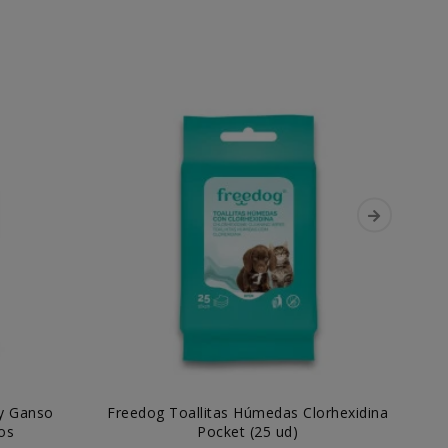
y Ganso
Freedog Toallitas Húmedas Clorhexidina
C
tos
Pocket (25 ud)