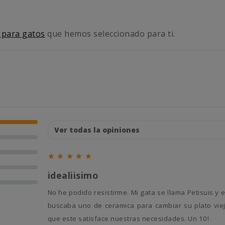
para gatos
que hemos seleccionado para ti.





idealiisimo
No he podido resistirme. Mi gata se llama Petisuis y este comedero tenia que ser suyo. Nos viene genialisimo porque
buscaba uno de ceramica para cambiar su plato vie
que este satisface nuestras necesidades. Un 10!