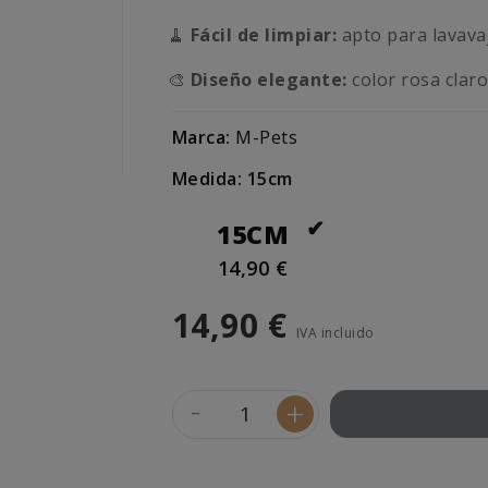
🧹
Fácil de limpiar:
apto para lavavaj
🎨
Diseño elegante:
color rosa claro
Marca:
M-Pets
Medida: 15cm
15CM
14,90 €
14,90 €
IVA incluido
-
+