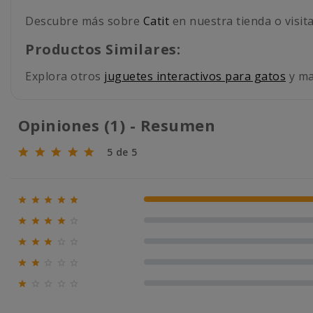
Descubre más sobre
Catit
en nuestra tienda o visita
Productos Similares:
Explora otros
juguetes interactivos para gatos
y ma
Opiniones (1) - Resumen
5 de 5





100% (1)





0% (0)





0% (0)





0% (0)





0% (0)