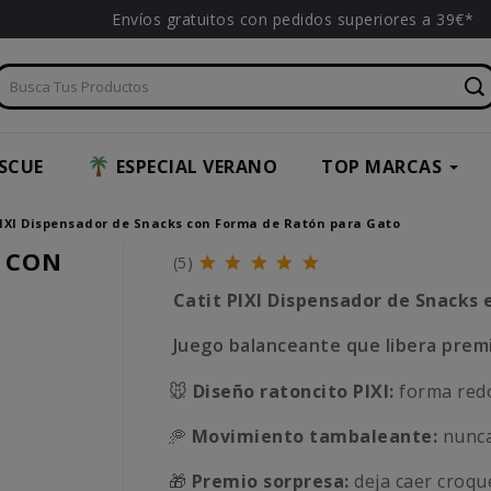
Envíos gratuitos con pedidos superiores a 39€*
SCUE
ESPECIAL VERANO
TOP MARCAS
PIXI Dispensador de Snacks con Forma de Ratón para Gato
S CON
(5)
Catit PIXI Dispensador de Snacks
Juego balanceante que libera premi
🐭
Diseño ratoncito PIXI:
forma redo
🥏
Movimiento tambaleante:
nunca
🎁
Premio sorpresa:
deja caer croque