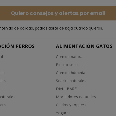
Quiero consejos y ofertas por email
ntenido de calidad, podrás darte de baja cuando quieras.
ACIÓN PERROS
ALIMENTACIÓN GATOS
al
Comida natural
Pienso seco
eda
Comida húmeda
ales
Snacks naturales
Dieta BARF
aturales
Mordedores naturales
pers
Caldos y toppers
Yogures