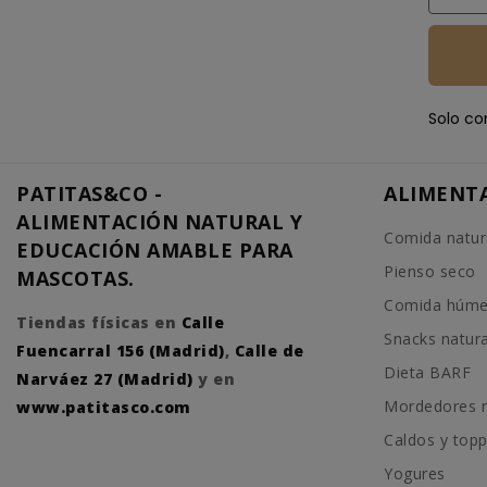
Solo co
PATITAS&CO -
ALIMENT
ALIMENTACIÓN NATURAL Y
Comida natur
EDUCACIÓN AMABLE PARA
Pienso seco
MASCOTAS.
Comida húm
Tiendas físicas en
Calle
Snacks natur
Fuencarral 156 (Madrid)
,
Calle de
Dieta BARF
Narváez 27 (Madrid)
y en
Mordedores n
www.patitasco.com
Caldos y top
Yogures