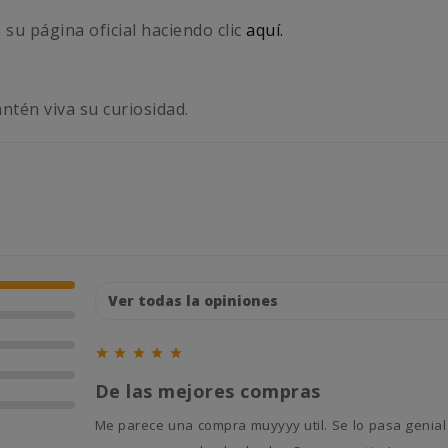
 su página oficial haciendo clic
aquí.
ntén viva su curiosidad.





De las mejores compras
Me parece una compra muyyyy util. Se lo pasa genial empujandola. Encima puedo regular si quiero que sea mas facil