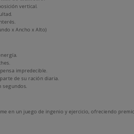
osición vertical.
ultad.
nterés.
undo x Ancho x Alto)
nergía.
ches.
mpensa impredecible.
 parte de su ración diaria.
n segundos.
time en un juego de ingenio y ejercicio, ofreciendo prem