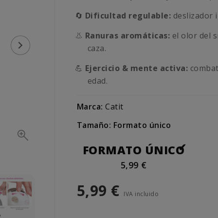
🔄
Dificultad regulable:
deslizador i
👃
Ranuras aromáticas:
el olor del 
caza.
💪
Ejercicio & mente activa:
combate
edad.
Marca:
Catit
Tamaño: Formato único
FORMATO ÚNICO
5,99 €
5,99 €
IVA incluido