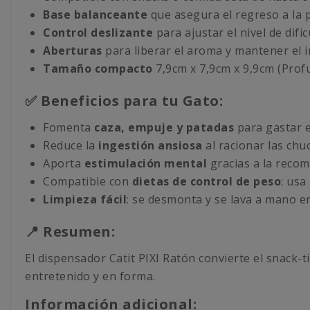
Base balanceante
que asegura el regreso a la p
Control deslizante
para ajustar el nivel de dific
Aberturas
para liberar el aroma y mantener el i
Tamaño compacto
7,9cm x 7,9cm x 9,9cm (Prof
✅ Beneficios para tu Gato:
Fomenta
caza, empuje y patadas
para gastar e
Reduce la
ingestión ansiosa
al racionar las chu
Aporta
estimulación mental
gracias a la reco
Compatible con
dietas de control de peso
: usa
Limpieza fácil
: se desmonta y se lava a mano e
📍 Resumen:
El dispensador Catit PIXI Ratón convierte el snack-
entretenido y en forma.
Información adicional: