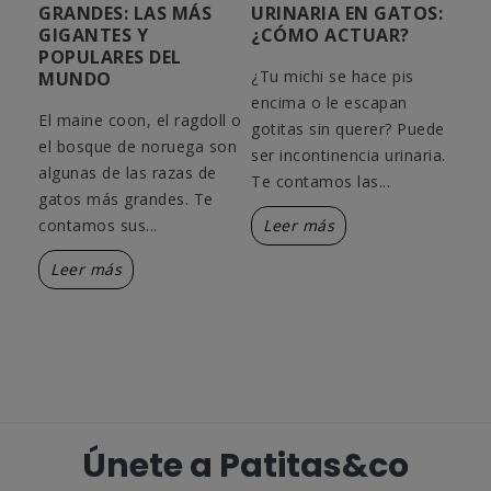
GRANDES: LAS MÁS
URINARIA EN GATOS:
CA
GIGANTES Y
¿CÓMO ACTUAR?
GA
POPULARES DEL
¿Tu michi se hace pis
¿Ca
MUNDO
encima o le escapan
are
El maine coon, el ragdoll o
arena
gotitas sin querer? Puede
dep
el bosque de noruega son
a?
ser incontinencia urinaria.
cóm
algunas de las razas de
...
Te contamos las...
limp
gatos más grandes. Te
contamos sus...
Leer más
L
Leer más
Únete a Patitas&co