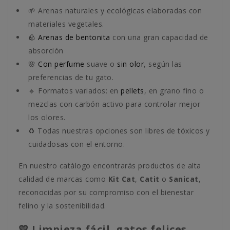
🌱 Arenas naturales y ecológicas elaboradas con
materiales vegetales.
🪨
Arenas de bentonita
con una gran capacidad de
absorción
🌸
Con perfume
suave o
sin olor
, según las
preferencias de tu gato.
🔹 Formatos variados: en
pellets
, en grano fino o
mezclas con carbón activo para controlar mejor
los olores.
♻️ Todas nuestras opciones son libres de tóxicos y
cuidadosas con el entorno.
En nuestro catálogo encontrarás productos de alta
calidad de marcas como
Kit Cat
,
Catit
o
Sanicat
,
reconocidas por su compromiso con el bienestar
felino y la sostenibilidad.
💛 Limpieza fácil, gatos felices