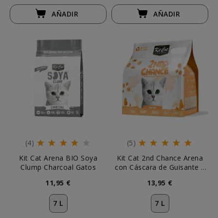
AÑADIR
AÑADIR
(4)
(5)
Kit Cat Arena BIO Soya
Kit Cat 2nd Chance Arena
Clump Charcoal Gatos
con Cáscara de Guisante y
Yuca para Gato
11,95 €
13,95 €
7 L
7 L