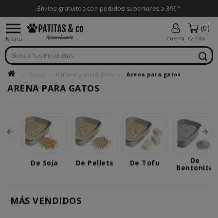
Envíos gratuitos con pedidos superiores a 39€*

(0)
Menu
Cuenta
Carrito
Gatos
Higiene y salud Gato
Arena para gatos
ARENA PARA GATOS
De
De Soja
De Pellets
De Tofu
Bentonita
MÁS VENDIDOS