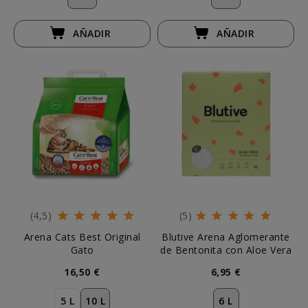
AÑADIR
AÑADIR
(4,5)
(5)
Arena Cats Best Original
Blutive Arena Aglomerante
Gato
de Bentonita con Aloe Vera
16,50 €
6,95 €
5 L
10 L
6 L