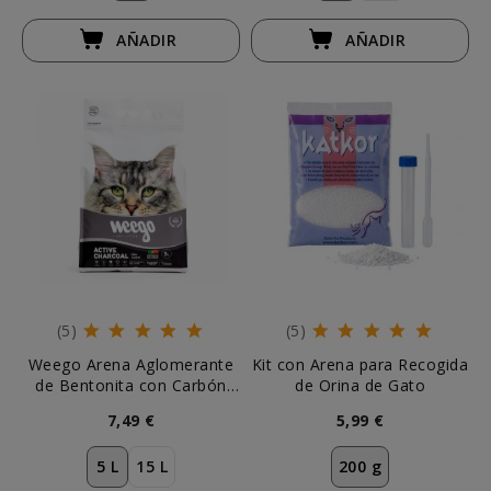
AÑADIR
AÑADIR
(5)
(5)
Weego Arena Aglomerante
Kit con Arena para Recogida
de Bentonita con Carbón
de Orina de Gato
Activado
7,49 €
5,99 €
5 L
15 L
200 g