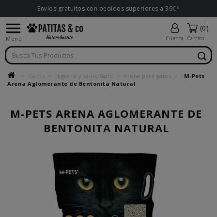
Envíos gratuitos con pedidos superiores a 39€*

(0)
Menu
Cuenta
Carrito
Gatos
Higiene y salud Gato
Arena para gatos
M-Pets
Arena Aglomerante de Bentonita Natural
M-PETS ARENA AGLOMERANTE DE
BENTONITA NATURAL