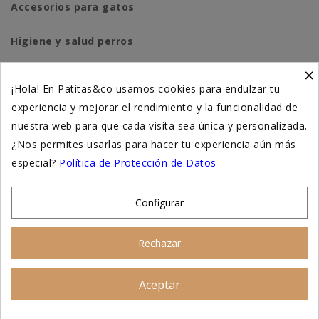
Accesorios para gatos
Higiene y salud perros
×
Higiene y salud gatos
¡Hola! En Patitas&co usamos cookies para endulzar tu
experiencia y mejorar el rendimiento y la funcionalidad de
Suplementación natural
nuestra web para que cada visita sea única y personalizada.
Otros
¿Nos permites usarlas para hacer tu experiencia aún más
especial?
Política de Protección de Datos
Nuestras tiendas
Configurar
© 2026 - Patitas&co, Alimentación natural y
Rechazar
educación amable
Aceptar
Asesoramiento personalizado