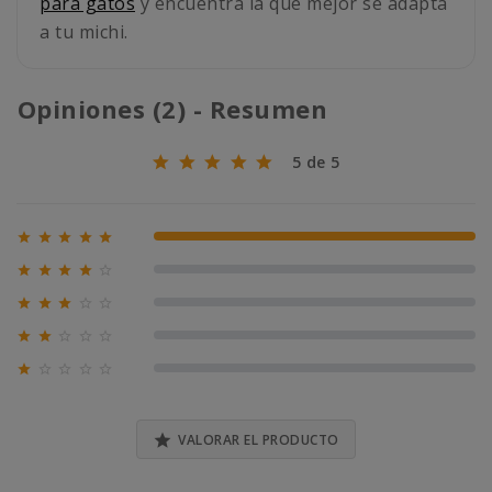
para gatos
y encuentra la que mejor se adapta
a tu michi.
Opiniones (2) - Resumen
5 de 5





100% (2)





0% (0)





0% (0)





0% (0)





0% (0)

VALORAR EL PRODUCTO