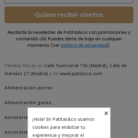
Quiero recibir ofertas
Recibirás la newsletter de Patitas&co con promociones y
contenido útil. Puedes darte de baja en cualquier
momento (ver
política de privacidad
).
Tiendas físicas en
Calle Fuencarral 156 (Madrid)
,
Calle de
Narváez 27 (Madrid)
y en
www.patitasco.com
Alimentación perros
Alimentación gatos
×
Accesorios perros
¡Hola! En Patitas&co usamos
cookies para endulzar tu
Accesorios para gatos
experiencia y mejorar el