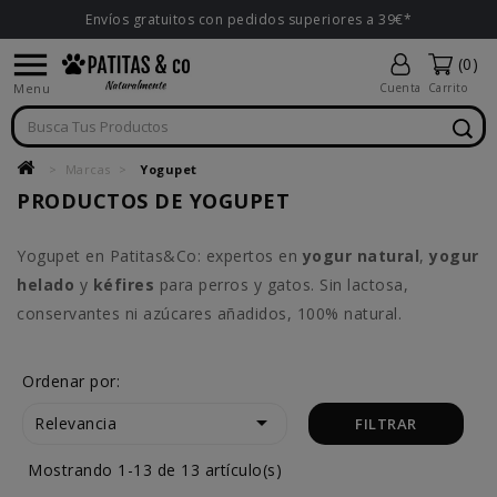
Envíos gratuitos con pedidos superiores a 39€*

(0)
Menu
Cuenta
Carrito
Marcas
Yogupet
PRODUCTOS DE YOGUPET
Yogupet en Patitas&Co: expertos en
yogur natural
,
yogur
helado
y
kéfires
para perros y gatos. Sin lactosa,
conservantes ni azúcares añadidos, 100% natural.
Ordenar por:

Relevancia
FILTRAR
Mostrando 1-13 de 13 artículo(s)