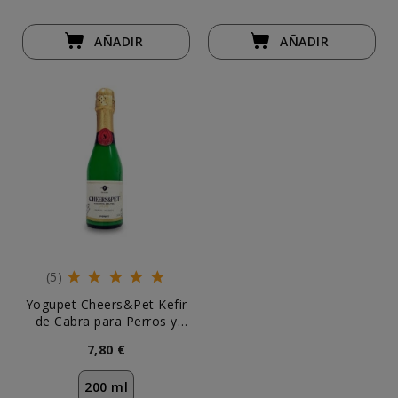
AÑADIR
AÑADIR
(5)
Yogupet Cheers&Pet Kefir
de Cabra para Perros y
Gatos
7,80 €
200 ml