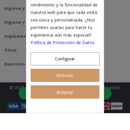
rendimiento y la funcionalidad de
Higiene y salud perros
nuestra web para que cada visita
sea única y personalizada. ¿Nos
Higiene y salud gatos
permites usarlas para hacer tu
experiencia aún más especial?
Suplementación natural
Política de Protección de Datos
Otros
Configurar
Nuestras tiendas
Rechazar
© 2026 - Patitas&co, Alimentación natural y educación
Aceptar
Asesoramiento personalizado
amable