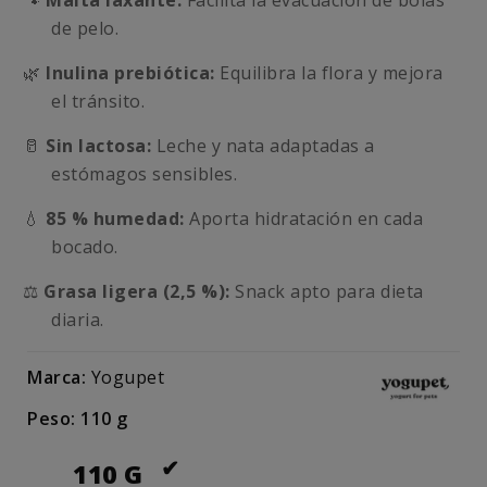
🐾
Malta laxante:
Facilita la evacuación de bolas
de pelo.
🌿
Inulina prebiótica:
Equilibra la flora y mejora
el tránsito.
🥛
Sin lactosa:
Leche y nata adaptadas a
estómagos sensibles.
💧
85 % humedad:
Aporta hidratación en cada
bocado.
⚖️
Grasa ligera (2,5 %):
Snack apto para dieta
diaria.
Marca:
Yogupet
Peso: 110 g
110 G