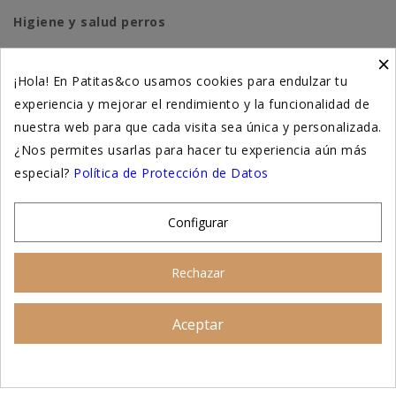
Higiene y salud perros
×
Higiene y salud gatos
¡Hola! En Patitas&co usamos cookies para endulzar tu
experiencia y mejorar el rendimiento y la funcionalidad de
Suplementación natural
nuestra web para que cada visita sea única y personalizada.
Otros
¿Nos permites usarlas para hacer tu experiencia aún más
especial?
Política de Protección de Datos
Nuestras tiendas
Configurar
© 2026 - Patitas&co, Alimentación natural y
Rechazar
educación amable
Aceptar
Asesoramiento personalizado
AÑADIR AL CARRITO