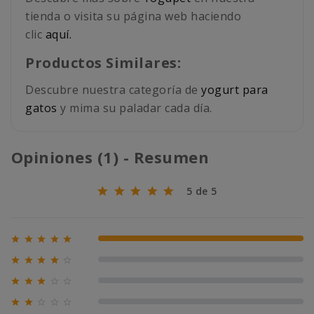
tienda o visita su página web haciendo
clic
aquí.
Productos Similares:
Descubre nuestra categoría de
yogurt para
gatos
y mima su paladar cada día.
Opiniones (1) - Resumen
5 de 5





100% (1)





0% (0)





0% (0)





0% (0)