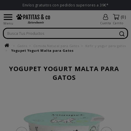
Envíos gratuitos con pedidos superiores a 39€*

(0)
Menu
Cuenta
Carrito
Gatos
Comida Natural para Gatos
Kefir y yogur para gatos
Yogupet Yogurt Malta para Gatos
YOGUPET YOGURT MALTA PARA
GATOS