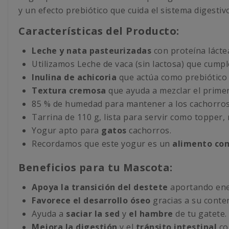
y un efecto prebiótico que cuida el sistema digestiv
Características del Producto:
Leche y nata pasteurizadas
con proteína láctea
Utilizamos Leche de vaca (sin lactosa) que cumpl
Inulina de achicoria
que actúa como prebiótico 
Textura cremosa
que ayuda a mezclar el primer 
85 % de humedad para mantener a los cachorros
Tarrina de 110 g, lista para servir como topper,
Yogur apto para
gatos
cachorros.
Recordamos que este yogur es un
alimento co
Beneficios para tu Mascota:
Apoya la transición del destete
aportando ener
Favorece el desarrollo óseo
gracias a su conten
Ayuda a
saciar la sed
y
el hambre
de tu gatete.
Mejora la digestión
y el
tránsito intestinal
co