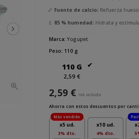
🦴
Fuente de calcio:
Refuerza huesos
💧
85 % humedad:
Hidrata y estimula
Marca:
Yogupet
Peso: 110 g
110 G
2,59 €
2,59 €
IVA incluido
Ahorra con estos descuentos por cant
x5 ud.
x10 ud.
x
3% dto.
4% dto.
5