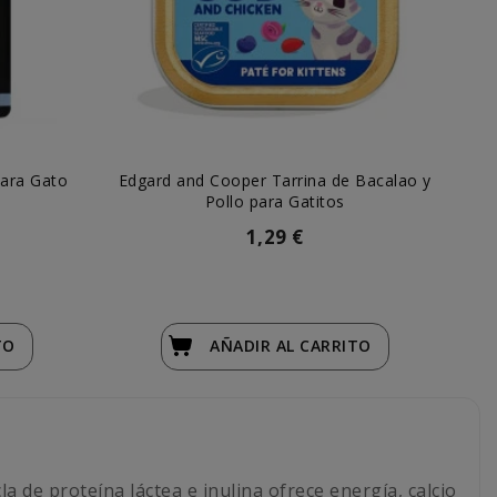
para Gato
Edgard and Cooper Tarrina de Bacalao y
Ed
Pollo para Gatitos
1,29 €
TO
AÑADIR
AL CARRITO
a de proteína láctea e inulina ofrece energía, calcio