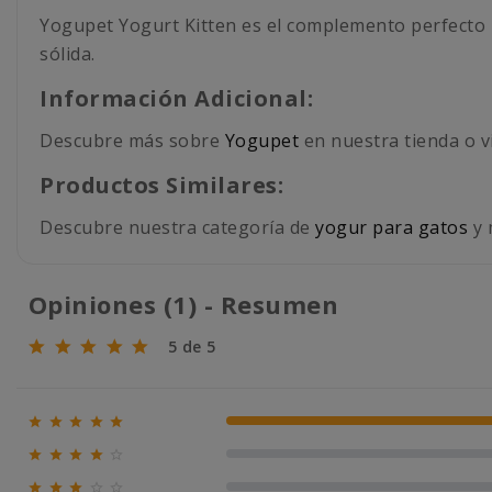
Yogupet Yogurt Kitten es el complemento perfecto pa
sólida.
Información Adicional:
Descubre más sobre
Yogupet
en nuestra tienda o v
Productos Similares:
Descubre nuestra categoría de
yogur para gatos
y 
Opiniones (1) - Resumen
5 de 5





100% (1)





0% (0)




