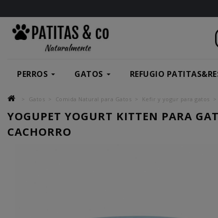
PERROS
GATOS
REFUGIO PATITAS&RE
Gatos
Comida Natural para Gatos
Kefir y yogur para gatos
YOGUPET YOGURT KITTEN PARA GA
CACHORRO