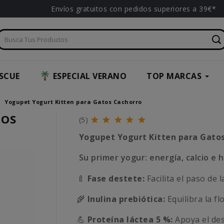
Envíos gratuitos con pedidos superiores a 39€*
SCUE
ESPECIAL VERANO
TOP MARCAS
Yogupet Yogurt Kitten para Gatos Cachorro
TOS
(5)
Yogupet Yogurt Kitten para Gato
Su primer yogur: energía, calcio e 
🍼
Fase destete:
Facilita el paso de 
🌾
Inulina prebiótica:
Equilibra la fl
💪
Proteína láctea 5 %:
Apoya el des