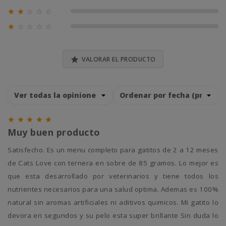
0% (0)





0% (0)





0% (0)

VALORAR EL PRODUCTO





Muy buen producto
Satisfecho. Es un menu completo para gatitos de 2 a 12 meses
de Cats Love con ternera en sobre de 85 gramos. Lo mejor es
que esta desarrollado por veterinarios y tiene todos los
nutrientes necesarios para una salud optima. Ademas es 100%
natural sin aromas artificiales ni aditivos quimicos. Mi gatito lo
devora en segundos y su pelo esta super brillante Sin duda lo