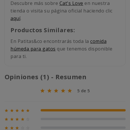
Descubre más sobre
Cat's Love
en nuestra
tienda o visita su página oficial haciendo clic
aquí
.
Productos Similares:
En Patitas&co encontrarás toda la
comida
húmeda para gatos
que tenemos disponible
para ti.
Opiniones (1) - Resumen
5 de 5





100% (1)





0% (0)




