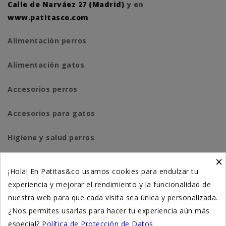
Calle de Narváez 27 (Madrid)
y en
www.patitasco.com
Alimentación perros
Alimentación gatos
Accesorios perros
Accesorios para gatos
Higiene y salud perros
×
Higiene y salud gatos
¡Hola! En Patitas&co usamos cookies para endulzar tu
experiencia y mejorar el rendimiento y la funcionalidad de
Suplementación natural
nuestra web para que cada visita sea única y personalizada.
Otros
¿Nos permites usarlas para hacer tu experiencia aún más
especial?
Política de Protección de Datos