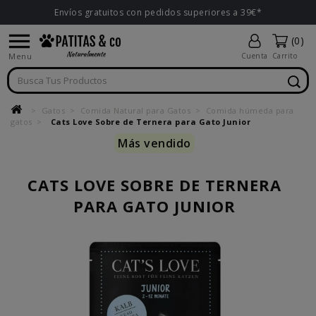
Envíos gratuitos con pedidos superiores a 39€*

(0)
Menu
Cuenta
Carrito
Gatos
Comida Natural para Gatos
Comida húmeda para
gatos
Cats Love Sobre de Ternera para Gato Junior
Más vendido
CATS LOVE SOBRE DE TERNERA
PARA GATO JUNIOR