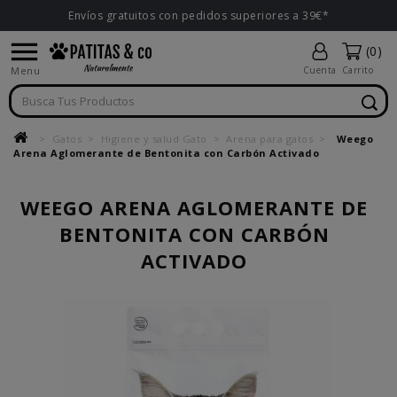
Envíos gratuitos con pedidos superiores a 39€*

(0)
Menu
Cuenta
Carrito
Gatos
Higiene y salud Gato
Arena para gatos
Weego
Arena Aglomerante de Bentonita con Carbón Activado
WEEGO ARENA AGLOMERANTE DE
BENTONITA CON CARBÓN
ACTIVADO