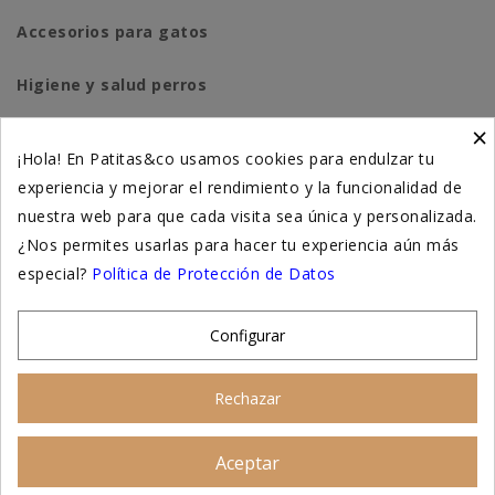
Accesorios para gatos
Higiene y salud perros
×
Higiene y salud gatos
¡Hola! En Patitas&co usamos cookies para endulzar tu
experiencia y mejorar el rendimiento y la funcionalidad de
Suplementación natural
nuestra web para que cada visita sea única y personalizada.
Otros
¿Nos permites usarlas para hacer tu experiencia aún más
especial?
Política de Protección de Datos
Nuestras tiendas
Configurar
© 2026 - Patitas&co, Alimentación natural y
Rechazar
educación amable
Aceptar