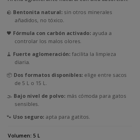
🪨
Bentonita natural:
sin otros minerales
añadidos, no tóxico.
🖤
Fórmula con carbón activado:
ayuda a
controlar los malos olores.
🧹
Fuerte aglomeración:
facilita la limpieza
diaria.
📦
Dos formatos disponibles:
elige entre sacos
de 5 L o 15 L.
🌫️
Bajo nivel de polvo:
más cómoda para gatos
sensibles.
🐾
Uso seguro:
apta para gatitos.
Volumen: 5 L