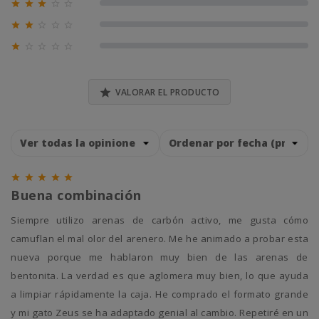





0% (0)





0% (0)





0% (0)

VALORAR EL PRODUCTO





Buena combinación
Siempre utilizo arenas de carbón activo, me gusta cómo
camuflan el mal olor del arenero. Me he animado a probar esta
nueva porque me hablaron muy bien de las arenas de
bentonita. La verdad es que aglomera muy bien, lo que ayuda
a limpiar rápidamente la caja. He comprado el formato grande
y mi gato Zeus se ha adaptado genial al cambio. Repetiré en un