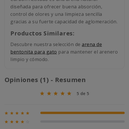
diseñada para ofrecer buena absorción,
control de olores y una limpieza sencilla
gracias a su fuerte capacidad de aglomeración.
Productos Similares:
Descubre nuestra selección de
arena de
bentonita para gato
para mantener el arenero
limpio y cómodo.
Opiniones (1) - Resumen
5 de 5





100% (1)





0% (0)