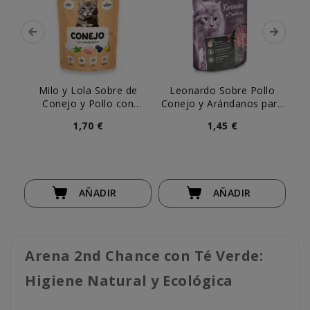
Milo y Lola Sobre de
Leonardo Sobre Pollo
Leo
Conejo y Pollo con
Conejo y Arándanos para
y
Arándanos para Gato
Gato
1,70 €
1,45 €
AÑADIR
AÑADIR
Arena 2nd Chance con Té Verde:
Higiene Natural y Ecológica