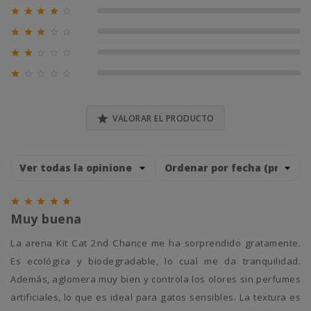





0% (0)





0% (0)





0% (0)





0% (0)

VALORAR EL PRODUCTO





Muy buena
La arena Kit Cat 2nd Chance me ha sorprendido gratamente.
Es ecológica y biodegradable, lo cual me da tranquilidad.
Además, aglomera muy bien y controla los olores sin perfumes
artificiales, lo que es ideal para gatos sensibles. La textura es