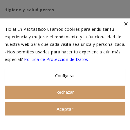
Higiene y salud perros
×
Higiene y salud gatos
¡Hola! En Patitas&co usamos cookies para endulzar tu
experiencia y mejorar el rendimiento y la funcionalidad de
Suplementación natural
nuestra web para que cada visita sea única y personalizada.
Otros
¿Nos permites usarlas para hacer tu experiencia aún más
especial?
Política de Protección de Datos
Nuestras tiendas
Configurar
© 2026 - Patitas&co, Alimentación natural y
Rechazar
educación amable
Aceptar
Asesoramiento personalizado
AÑADIR AL CARRITO