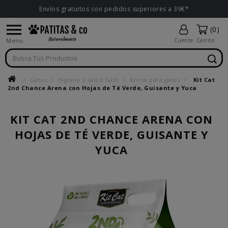
Envíos gratuitos con pedidos superiores a 39€*

(0)
Menu
Cuenta
Carrito
Gatos
Higiene y salud Gato
Arena para gatos
Kit Cat
2nd Chance Arena con Hojas de Té Verde, Guisante y Yuca
KIT CAT 2ND CHANCE ARENA CON
HOJAS DE TÉ VERDE, GUISANTE Y
YUCA