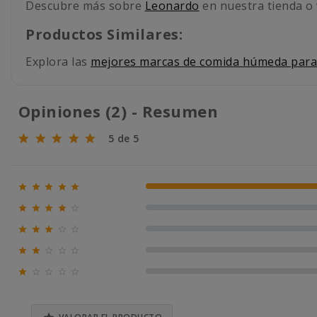
Descubre más sobre
Leonardo
en nuestra tienda o v
Productos Similares:
Explora las
mejores marcas de comida húmeda para
Opiniones (2) - Resumen
5 de 5





100% (2)





0% (0)





0% (0)





0% (0)





0% (0)