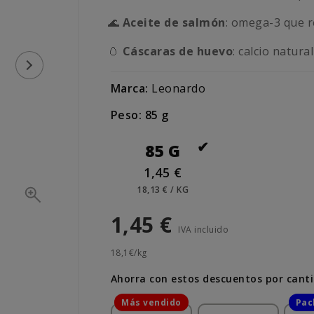
🌊
Aceite de salmón
: omega-3 que re
🥚
Cáscaras de huevo
: calcio natura
Marca:
Leonardo
Peso: 85 g
85 G
1,45 €
18,13 € / KG
1,45 €
IVA incluido
18,1€/kg
Ahorra con estos descuentos por cant