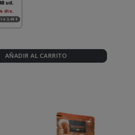
48 ud.
% dto.
ra 3,48 €
AÑADIR AL CARRITO