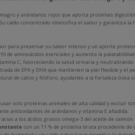
 magro y arándanos rojos que aporta proteínas digestibl
u caldo concentrado intensifica el sabor y garantiza la h
por para preservar su sabor intenso y un aporte proteic
fil de aminoácidos esenciales y aumenta la palatabilidad
tamina C, favoreciendo la salud urinaria y neutralizando r
trada de EPA y DHA que mantienen la piel flexible y el pe
ral de calcio y fósforo, ayudando a la fortaleza ósea si
 usar solo proteínas animales de alta calidad y excluir to
nte antioxidantes de arándanos y vitamina E añadida.
acias a los ácidos grasos omega-3 del aceite de salmón.
onstante
con un 11 % de proteína bruta procedente de c
 de humedad y un caldo natural que incentiva la ingesta