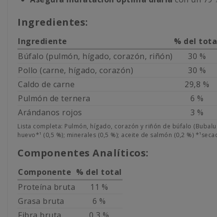
Ingredientes:
Ingrediente
% del tota
Búfalo (pulmón, hígado, corazón, riñón)
30 %
Pollo (carne, hígado, corazón)
30 %
Caldo de carne
29,8 %
Pulmón de ternera
6 %
Arándanos rojos
3 %
Lista completa: Pulmón, hígado, corazón y riñón de búfalo (Bubalus
huevo*¹ (0,5 %); minerales (0,5 %); aceite de salmón (0,2 %) *¹seca
Componentes Analíticos:
Componente
% del total
Proteína bruta
11 %
Grasa bruta
6 %
Fibra bruta
0,3 %