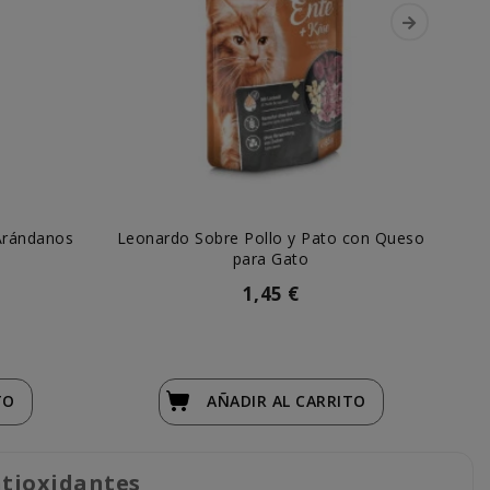
Arándanos
Leonardo Sobre Pollo y Pato con Queso
Le
para Gato
1,45 €
TO
AÑADIR
AL CARRITO
ntioxidantes