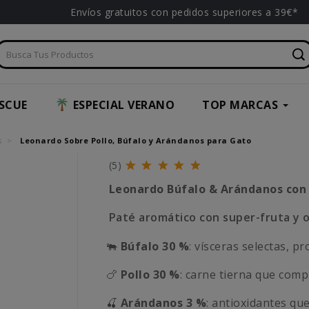
Envíos gratuitos con pedidos superiores a 39€*
SCUE
ESPECIAL VERANO
TOP MARCAS
s
Leonardo Sobre Pollo, Búfalo y Arándanos para Gato
(5)
Leonardo Búfalo & Arándanos con
Paté aromático con super-fruta y
🐃
Búfalo 30 %
: vísceras selectas, p
🍗
Pollo 30 %
: carne tierna que comp
🍒
Arándanos 3 %
: antioxidantes qu