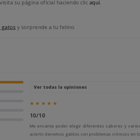
isita su página oficial haciendo clic
aquí.
 gatos
y sorprende a tu felino.





10/10
Me encanta poder elegir diferentes sabores y variedades para los trastos de la casa. Estos con arándanos son un
acierto (tenemos gatitos con problemas crónicos en lo