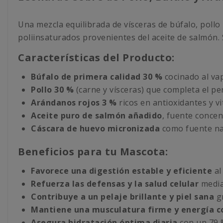
Una mezcla equilibrada de vísceras de búfalo, pollo
poliinsaturados provenientes del aceite de salmón. S
Características del Producto:
Búfalo de primera calidad 30 %
cocinado al va
Pollo 30 %
(carne y vísceras) que completa el per
Arándanos rojos 3 %
ricos en antioxidantes y vi
Aceite puro de salmón añadido
, fuente concen
Cáscara de huevo micronizada
como fuente natu
Beneficios para tu Mascota:
Favorece una digestión estable y eficiente
al
Refuerza las defensas y la salud celular
media
Contribuye a un pelaje brillante y piel sana
gr
Mantiene una musculatura firme y energía c
Asegura hidratación óptima diaria
con un 79 %