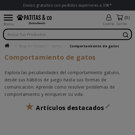
Envíos gratuitos con pedidos superiores a 39€*

(0)
Menu
Cuenta
Carrito
Blog de Patitas
Gatos
Comportamiento de gatos
Comportamiento de gatos
Explora las peculiaridades del comportamiento gatuno,
desde sus hábitos de juego hasta sus formas de
comunicación. Aprende cómo resolver problemas de
comportamiento y enriquecer su vida.
Artículos destacados
Mejores rascadores para gatos: tipos, tamaños y
dónde colocar
Los mejores juguetes para gatos: Guía para
elegir el que mejor se adapta a su personalidad y
¿Cómo entender el lenguaje corporal de los
actividad
gatos? Señales y significado