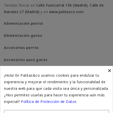
Tiendas físicas en
Calle Fuencarral 156 (Madrid)
,
Calle de
Narváez 27 (Madrid)
y en
www.patitasco.com
Alimentación perros
Alimentación gatos
Accesorios perros
Accesorios para gatos
×
Higiene y salud perros
¡Hola! En Patitas&co usamos cookies para endulzar tu
experiencia y mejorar el rendimiento y la funcionalidad de
Higiene y salud gatos
nuestra web para que cada visita sea única y personalizada.
¿Nos permites usarlas para hacer tu experiencia aún más
Suplementación natural
especial?
Política de Protección de Datos
Otros