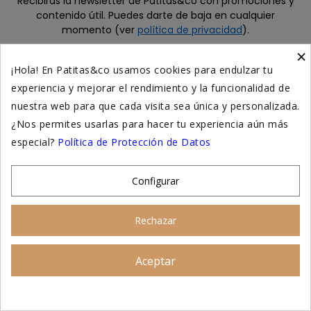
Recibirás la newsletter de Patitas&co con promociones y
contenido útil. Puedes darte de baja en cualquier
momento (ver
política de privacidad
).
×
¡Hola! En Patitas&co usamos cookies para endulzar tu
Tiendas físicas en
Calle Fuencarral 156 (Madrid)
,
Calle de
experiencia y mejorar el rendimiento y la funcionalidad de
Narváez 27 (Madrid)
y en
www.patitasco.com
nuestra web para que cada visita sea única y personalizada.
¿Nos permites usarlas para hacer tu experiencia aún más
Alimentación perros
especial?
Política de Protección de Datos
Alimentación gatos
Configurar
Accesorios perros
Rechazar
Accesorios para gatos
Higiene y salud perros
Aceptar
Asesoramiento personalizado
Higiene y salud gatos