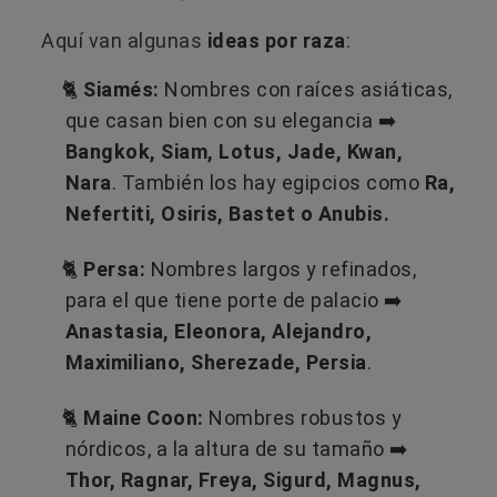
Aquí van algunas
ideas por raza
:
🐈
Siamés:
Nombres con raíces asiáticas,
que casan bien con su elegancia ➡️​
Bangkok, Siam, Lotus, Jade, Kwan,
Nara
. También los hay egipcios como
Ra,
Nefertiti, Osiris, Bastet o Anubis.
🐈
Persa:
Nombres largos y refinados,
para el que tiene porte de palacio ➡️​
Anastasia, Eleonora, Alejandro,
Maximiliano, Sherezade, Persia
.
🐈
Maine Coon:
Nombres robustos y
nórdicos, a la altura de su tamaño ➡️​
Thor, Ragnar, Freya, Sigurd, Magnus,