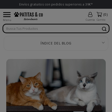
Envíos gratuitos con pedidos superiores a 39€*

(0)
Menu
Cuenta
Carrito
ÍNDICE DEL BLOG