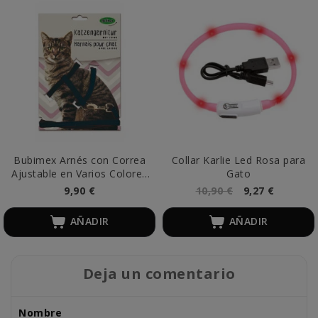
Bubimex Arnés con Correa
Collar Karlie Led Rosa para
Ajustable en Varios Colores
Gato
para Gato
9,90 €
10,90 €
9,27 €
AÑADIR
AÑADIR
Deja un comentario
Nombre