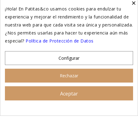
×
Higiene y salud perros
¡Hola! En Patitas&co usamos cookies para endulzar tu
experiencia y mejorar el rendimiento y la funcionalidad de
Higiene y salud gatos
nuestra web para que cada visita sea única y personalizada.
¿Nos permites usarlas para hacer tu experiencia aún más
Suplementación natural
especial?
Política de Protección de Datos
Otros
Configurar
Nuestras tiendas
Rechazar
© 2026 - Patitas&co, Alimentación natural y educación
Aceptar
Asesoramiento personalizado
amable