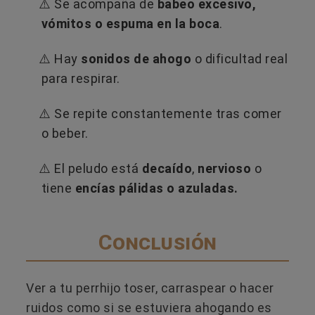
⚠️ Se acompaña de
babeo excesivo,
vómitos o espuma en la boca
.
⚠️ Hay
sonidos de ahogo
o dificultad real
para respirar.
⚠️ Se repite constantemente tras comer
o beber.
⚠️ El peludo está
decaído
,
nervioso
o
tiene
encías pálidas o azuladas.
Conclusión
Ver a tu perrhijo toser, carraspear o hacer
ruidos como si se estuviera ahogando es