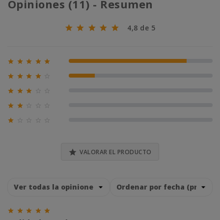
Opiniones (11) - Resumen
4,8 de 5





82% (9)





18% (2)





0% (0)





0% (0)





0% (0)

VALORAR EL PRODUCTO




