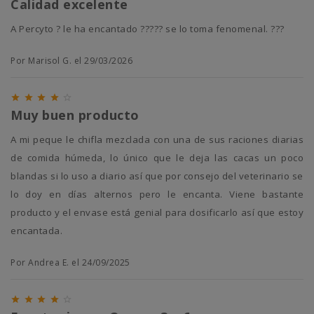
Calidad excelente
A Percyto ? le ha encantado ????? se lo toma fenomenal. ???
Por Marisol G. el 29/03/2026





Muy buen producto
A mi peque le chifla mezclada con una de sus raciones diarias
de comida húmeda, lo único que le deja las cacas un poco
blandas si lo uso a diario así que por consejo del veterinario se
lo doy en días alternos pero le encanta. Viene bastante
producto y el envase está genial para dosificarlo así que estoy
encantada.
Por Andrea E. el 24/09/2025




