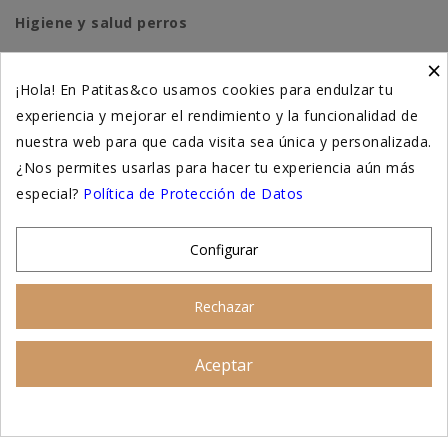
Higiene y salud perros
×
Higiene y salud gatos
¡Hola! En Patitas&co usamos cookies para endulzar tu
experiencia y mejorar el rendimiento y la funcionalidad de
Suplementación natural
nuestra web para que cada visita sea única y personalizada.
Otros
¿Nos permites usarlas para hacer tu experiencia aún más
especial?
Política de Protección de Datos
Nuestras tiendas
Configurar
© 2026 - Patitas&co, Alimentación natural y
Rechazar
educación amable
Aceptar
Asesoramiento personalizado