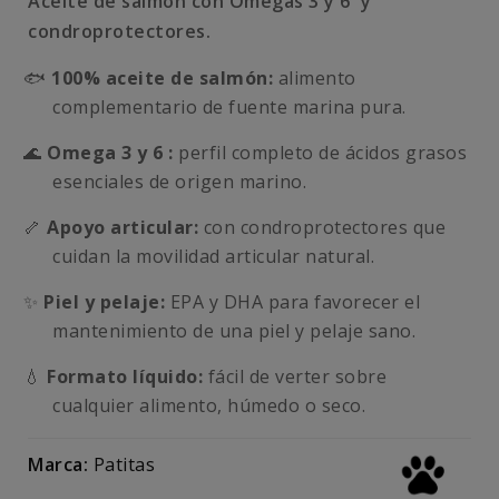
Aceite de salmón con Omegas 3 y 6 y
condroprotectores.
🐟
100% aceite de salmón:
alimento
complementario de fuente marina pura.
🌊
Omega 3 y 6 :
perfil completo de ácidos grasos
esenciales de origen marino.
🦴
Apoyo articular:
con condroprotectores que
cuidan la movilidad articular natural.
✨
Piel y pelaje:
EPA y DHA para favorecer el
mantenimiento de una piel y pelaje sano.
💧
Formato líquido:
fácil de verter sobre
cualquier alimento, húmedo o seco.
Marca:
Patitas