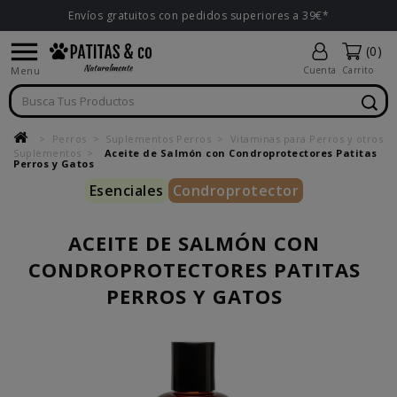
Envíos gratuitos con pedidos superiores a 39€*

(0)
Menu
Cuenta
Carrito
Perros
Suplementos Perros
Vitaminas para Perros y otros
Suplementos
Aceite de Salmón con Condroprotectores Patitas
Perros y Gatos
Esenciales
Condroprotector
ACEITE DE SALMÓN CON
CONDROPROTECTORES PATITAS
PERROS Y GATOS