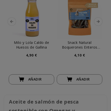
Milo y Lola Caldo de
Snack Natural
P
Huesos de Gallina
Boquerones Enteros
Me
Patitas
4,90 €
4,10 €
AÑADIR
AÑADIR
Aceite de salmón de pesca
sostenible con Omegas y