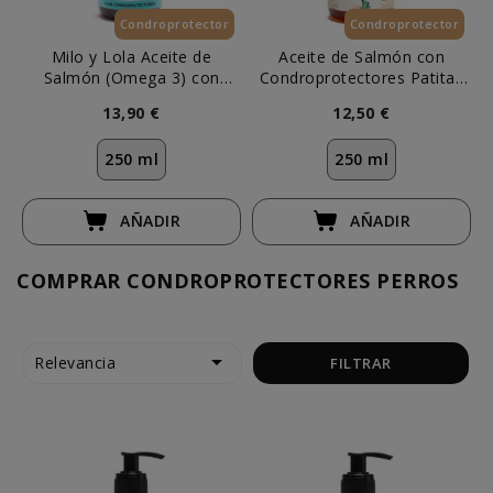
Condroprotector
Condroprotector
Esenciales
Milo y Lola Aceite de
Aceite de Salmón con
Salmón (Omega 3) con
Condroprotectores Patitas
Condroprotectores Perro y
Perros y Gatos
13,90 €
12,50 €
Gato
250 ml
250 ml
AÑADIR
AÑADIR
COMPRAR CONDROPROTECTORES PERROS

Relevancia
FILTRAR