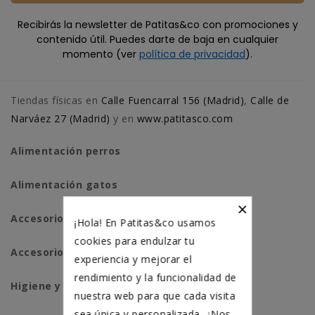
Recibirás la newsletter de Patitas&co con promociones y
contenido útil. Puedes darte de baja en cualquier
momento (ver
política de privacidad
).
Tiendas físicas en
Calle Fuencarral 156 (Madrid)
,
Calle de
Narváez 27 (Madrid)
y en
www.patitasco.com
Alimentación perros
Alimentación gatos
×
Accesorios perros
¡Hola! En Patitas&co usamos
cookies para endulzar tu
Accesorios para gatos
experiencia y mejorar el
rendimiento y la funcionalidad de
Higiene y salud perros
nuestra web para que cada visita
sea única y personalizada. ¿Nos