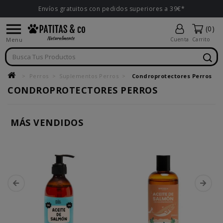
Envíos gratuitos con pedidos superiores a 39€*

(0)
Menu
Cuenta
Carrito
Perros
Suplementos Perros
Condroprotectores Perros
CONDROPROTECTORES PERROS
MÁS VENDIDOS