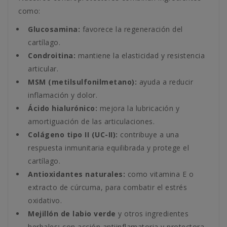
como:
Glucosamina:
favorece la regeneración del
cartílago.
Condroitina:
mantiene la elasticidad y resistencia
articular.
MSM (metilsulfonilmetano):
ayuda a reducir
inflamación y dolor.
Ácido hialurónico:
mejora la lubricación y
amortiguación de las articulaciones.
Colágeno tipo II (UC-II):
contribuye a una
respuesta inmunitaria equilibrada y protege el
cartílago.
Antioxidantes naturales:
como vitamina E o
extracto de cúrcuma, para combatir el estrés
oxidativo.
Mejillón de labio verde
y otros ingredientes
herbales
:
con acción antiinflamatoria y protectora.