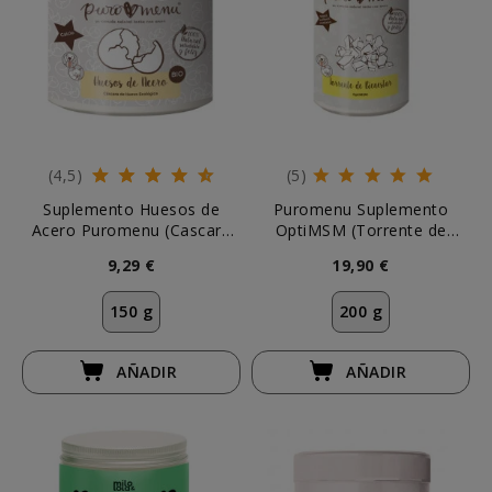
(4,5)
(5)
Suplemento Huesos de
Puromenu Suplemento
Acero Puromenu (Cascara
OptiMSM (Torrente de
de Huevo BIO)
Bienestar)
9,29 €
19,90 €
150 g
200 g
AÑADIR
AÑADIR