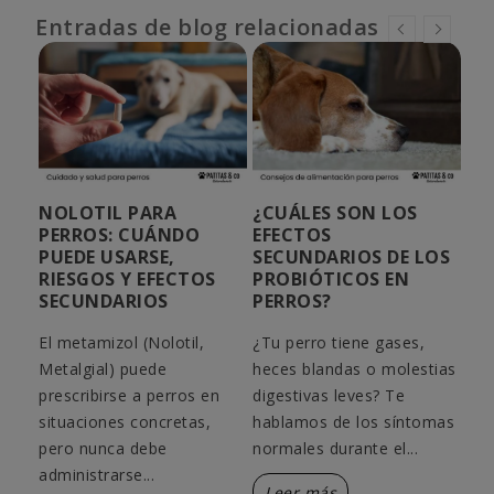
Entradas de blog relacionadas
NOLOTIL PARA
¿CUÁLES SON LOS
¿S
PERROS: CUÁNDO
EFECTOS
PR
Y
PUEDE USARSE,
SECUNDARIOS DE LOS
HU
RIESGOS Y EFECTOS
PROBIÓTICOS EN
PE
SECUNDARIOS
PERROS?
¿Se
El metamizol (Nolotil,
¿Tu perro tiene gases,
ás
pro
Metalgial) puede
heces blandas o molestias
dos
un 
prescribirse a perros en
digestivas leves? Te
 los
util
situaciones concretas,
hablamos de los síntomas
..
cep
pero nunca debe
normales durante el...
L
administrarse...
Leer más