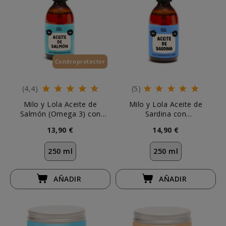
Condroprotector
(4,4)
(5)
Milo y Lola Aceite de
Milo y Lola Aceite de
Salmón (Omega 3) con
Sardina con
Condroprotectores Perro y
Condroprotectores
13,90 €
14,90 €
Gato
250 ml
250 ml
AÑADIR
AÑADIR