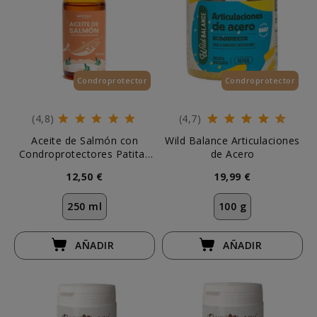
Condroprotector
Esenciales
Condroprotector
(4,8)
(4,7)
Aceite de Salmón con
Wild Balance Articulaciones
Condroprotectores Patitas
de Acero
Perros y Gatos
12,50 €
19,99 €
250 ml
100 g
AÑADIR
AÑADIR