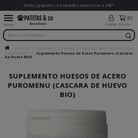
Envíos gratuitos con pedidos superiores a 39€*

(0)
Menu
Cuenta
Carrito
Perros
Suplementos Perros
Vitaminas para Perros y otros
Suplementos
Suplemento Huesos de Acero Puromenu (Cascara
de Huevo BIO)
SUPLEMENTO HUESOS DE ACERO
PUROMENU (CASCARA DE HUEVO
BIO)