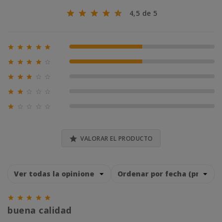
4,5 de 5





50% (1)





50% (1)





0% (0)





0% (0)





0% (0)

VALORAR EL PRODUCTO





buena calidad