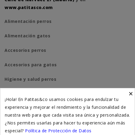
www.patitasco.com
Alimentación perros
Alimentación gatos
Accesorios perros
Accesorios para gatos
Higiene y salud perros
×
Higiene y salud gatos
¡Hola! En Patitas&co usamos cookies para endulzar tu
experiencia y mejorar el rendimiento y la funcionalidad de
Suplementación natural
nuestra web para que cada visita sea única y personalizada.
Otros
¿Nos permites usarlas para hacer tu experiencia aún más
especial?
Política de Protección de Datos