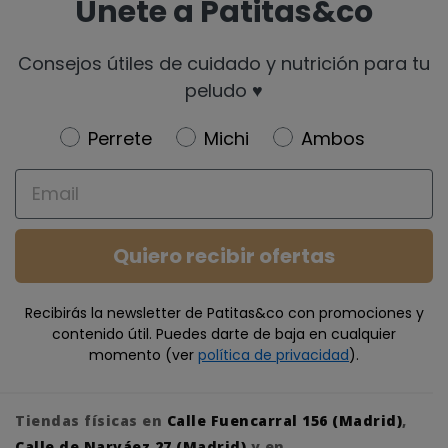
Únete a Patitas&co
Consejos útiles de cuidado y nutrición para tu
peludo ♥️
Newsletter
Perrete
Michi
Ambos
Email
Quiero recibir ofertas
Recibirás la newsletter de Patitas&co con promociones y
contenido útil. Puedes darte de baja en cualquier
momento (ver
política de privacidad
).
Tiendas físicas en
Calle Fuencarral 156 (Madrid)
,
Calle de Narváez 27 (Madrid)
y en