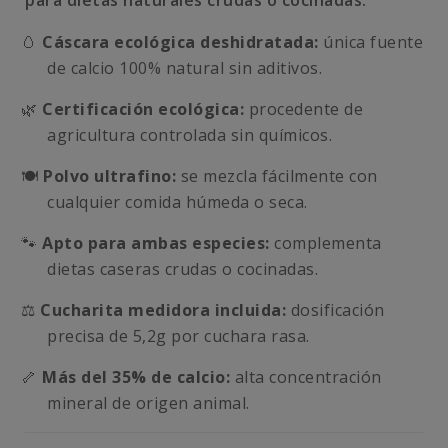
para dietas naturales crudas o cocinadas.
🥚
Cáscara ecológica deshidratada:
única fuente
de calcio 100% natural sin aditivos.
🌿
Certificación ecológica:
procedente de
agricultura controlada sin químicos.
🍽️
Polvo ultrafino:
se mezcla fácilmente con
cualquier comida húmeda o seca.
🐾
Apto para ambas especies:
complementa
dietas caseras crudas o cocinadas.
⚖️
Cucharita medidora incluida:
dosificación
precisa de 5,2g por cuchara rasa.
🦴
Más del 35% de calcio:
alta concentración
mineral de origen animal.