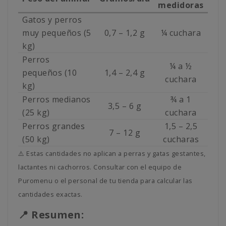
medidoras
Gatos y perros
muy pequeños (5
0,7 – 1,2 g
¼ cuchara
kg)
Perros
¼ a ½
pequeños (10
1,4 – 2,4 g
cuchara
kg)
Perros medianos
¾ a 1
3,5 – 6 g
(25 kg)
cuchara
Perros grandes
1,5 – 2,5
7 – 12 g
(50 kg)
cucharas
⚠️ Estas cantidades no aplican a perras y gatas gestantes,
lactantes ni cachorros. Consultar con el equipo de
Puromenu o el personal de tu tienda para calcular las
cantidades exactas.
📍 Resumen: