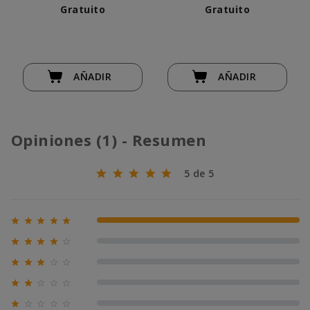
Gatos
Gratuito
Gratuito
AÑADIR
AÑADIR
Opiniones (1) - Resumen
5 de 5





100% (1)





0% (0)





0% (0)





0% (0)





0% (0)