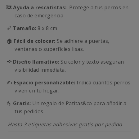
🚒
Ayuda a rescatistas:
Protege a tus perros en
caso de emergencia
📏
Tamaño:
8 x 8 cm
🏠
Fácil de colocar:
Se adhiere a puertas,
ventanas o superficies lisas.
📢
Diseño llamativo:
Su color y texto aseguran
visibilidad inmediata.
✍️
Espacio personalizable:
Indica cuántos perros
viven en tu hogar.
💪
Gratis:
Un regalo de Patitas&co para añadir a
tus pedidos.
Hasta 3 etiquetas adhesivas gratis por pedido