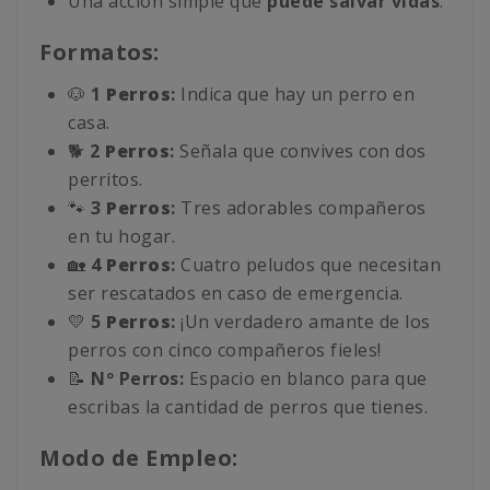
Una acción simple que
puede salvar vidas
.
Formatos:
🐶
1
Perros
:
Indica que hay un perro en
casa.
🐕
2
Perros
:
Señala que convives con dos
perritos.
🐾
3
Perros
:
Tres adorables compañeros
en tu hogar.
🏡
4
Perros
:
Cuatro peludos que necesitan
ser rescatados en caso de emergencia.
💛
5
Perros
:
¡Un verdadero amante de los
perros con cinco compañeros fieles!
📝
Nº Perros:
Espacio en blanco para que
escribas la cantidad de perros que tienes.
Modo de Empleo: