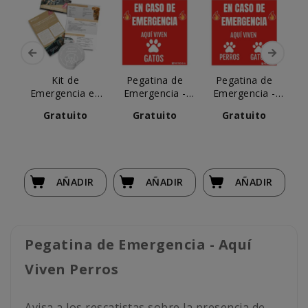
Kit de
Pegatina de
Pegatina de
Emergencia en
Emergencia -
Emergencia -
Pe
Carretera para
Aqui Viven Gatos
Aqui Viven
T
Gratuito
Gratuito
Gratuito
Perros
Perros y Gatos
Co
AÑADIR
AÑADIR
AÑADIR
Pegatina de Emergencia - Aquí
Viven Perros
Avisa a los rescatistas sobre la presencia de