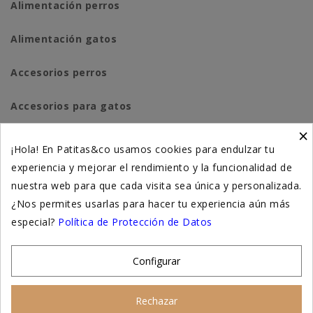
Alimentación perros
Alimentación gatos
Accesorios perros
Accesorios para gatos
×
Higiene y salud perros
¡Hola! En Patitas&co usamos cookies para endulzar tu
experiencia y mejorar el rendimiento y la funcionalidad de
Higiene y salud gatos
nuestra web para que cada visita sea única y personalizada.
¿Nos permites usarlas para hacer tu experiencia aún más
Suplementación natural
especial?
Política de Protección de Datos
Otros
Configurar
Nuestras tiendas
Rechazar