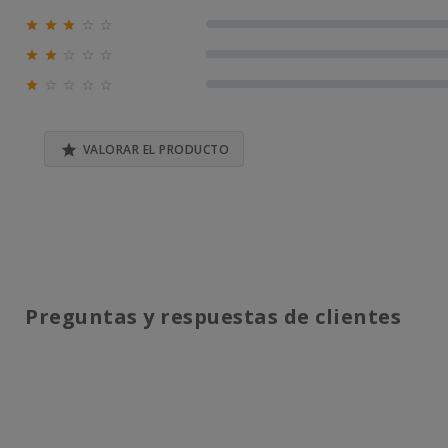
0% (0)





0% (0)





0% (0)





0% (0)

VALORAR EL PRODUCTO
Preguntas y respuestas de clientes