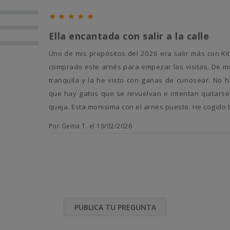





Ella encantada con salir a la calle
Uno de mis propósitos del 2026 era salir más con Kitty a la calle, al campo... Poder disfrutar con ella del exterior. He
comprado este arnés para empezar las visitas. De m
tranquila y la he visto con ganas de curiosear. No
que hay gatos que se revuelvan e intentan quitarse
queja. Esta monisima con el arnes puesto. He cogido 
Por Gema T. el 19/02/2026
PUBLICA TU PREGUNTA