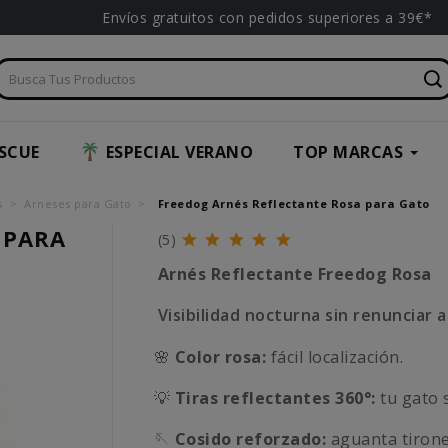
Envíos gratuitos con pedidos superiores a 39€*
SCUE
ESPECIAL VERANO
TOP MARCAS
s
Arneses para Gato
Freedog Arnés Reflectante Rosa para Gato
 PARA
(5)
Arnés Reflectante Freedog Rosa
Visibilidad nocturna sin renunciar a
🌸
Color rosa:
fácil localización.
💡
Tiras reflectantes 360°:
tu gato s
🪡
Cosido reforzado:
aguanta tirone