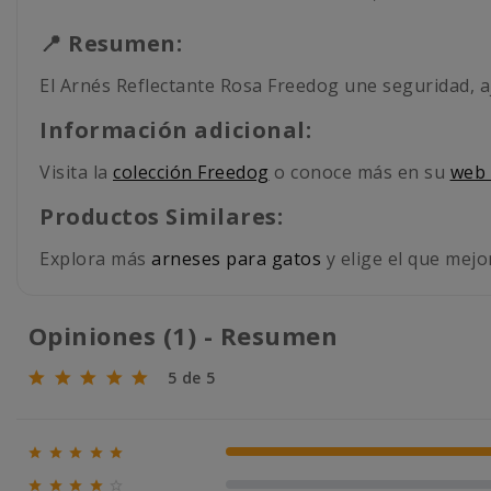
📍 Resumen:
El Arnés Reflectante Rosa Freedog une seguridad, a
Información adicional:
Visita la
colección Freedog
o conoce más en su
web 
Productos Similares:
Explora más
arneses para gatos
y elige el que mejo
Opiniones (1) - Resumen
5 de 5





100% (1)




