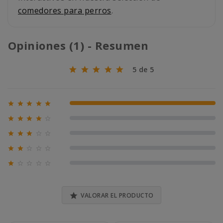
comedores para perros
.
Opiniones (1) - Resumen
5 de 5





100% (1)





0% (0)





0% (0)





0% (0)





0% (0)

VALORAR EL PRODUCTO