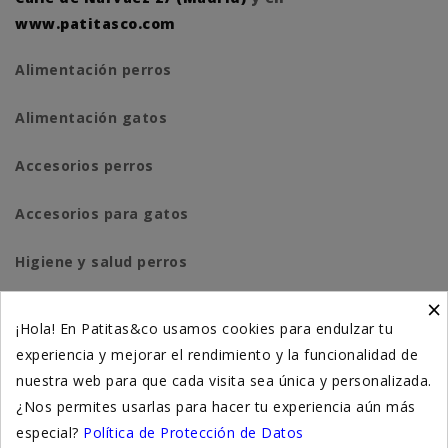
www.patitasco.com
Alimentación perros
Alimentación gatos
Accesorios perros
Accesorios para gatos
Higiene y salud perros
×
Higiene y salud gatos
¡Hola! En Patitas&co usamos cookies para endulzar tu
experiencia y mejorar el rendimiento y la funcionalidad de
Suplementación natural
nuestra web para que cada visita sea única y personalizada.
Otros
¿Nos permites usarlas para hacer tu experiencia aún más
especial?
Política de Protección de Datos