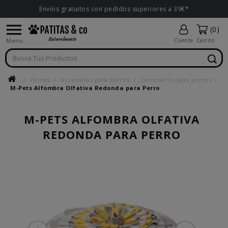
Envíos gratuitos con pedidos superiores a 39€*

(0)
Menu
Cuenta
Carrito
Perros
Accesorios para perros
Comederos para perros
M-Pets Alfombra Olfativa Redonda para Perro
M-PETS ALFOMBRA OLFATIVA
REDONDA PARA PERRO