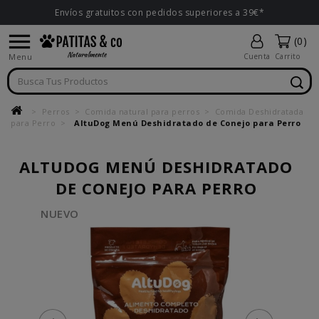
Envíos gratuitos con pedidos superiores a 39€*

(0)
Menu
Cuenta
Carrito
Perros
Comida natural para perros
Comida Deshidratada
para Perro
AltuDog Menú Deshidratado de Conejo para Perro
ALTUDOG MENÚ DESHIDRATADO
DE CONEJO PARA PERRO
NUEVO