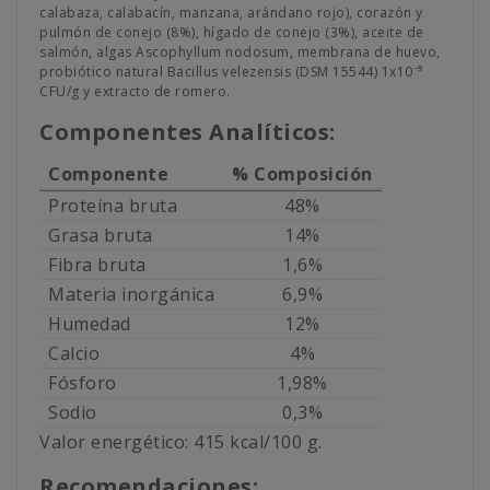
calabaza, calabacín, manzana, arándano rojo), corazón y
pulmón de conejo (8%), hígado de conejo (3%), aceite de
salmón, algas Ascophyllum nodosum, membrana de huevo,
probiótico natural Bacillus velezensis (DSM 15544) 1x10⁻⁹
CFU/g y extracto de romero.
Componentes Analíticos:
Componente
% Composición
Proteína bruta
48%
Grasa bruta
14%
Fibra bruta
1,6%
Materia inorgánica
6,9%
Humedad
12%
Calcio
4%
Fósforo
1,98%
Sodio
0,3%
Valor energético: 415 kcal/100 g.
Recomendaciones: