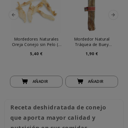
Mordedores Naturales
Mordedor Natural
N
Oreja Conejo sin Pelo (6
Tráquea de Buey
Co
uds)
Deshidratada (ud)
5,40 €
1,90 €
AÑADIR
AÑADIR
Receta deshidratada de conejo
que aporta mayor calidad y
nutrición en sus comidas