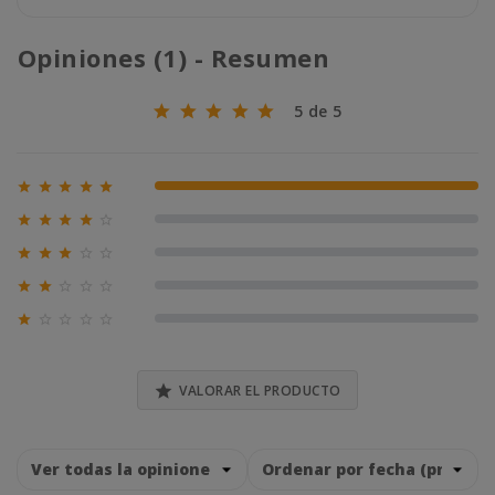
Opiniones (1) - Resumen
5 de 5





100% (1)





0% (0)





0% (0)





0% (0)





0% (0)

VALORAR EL PRODUCTO