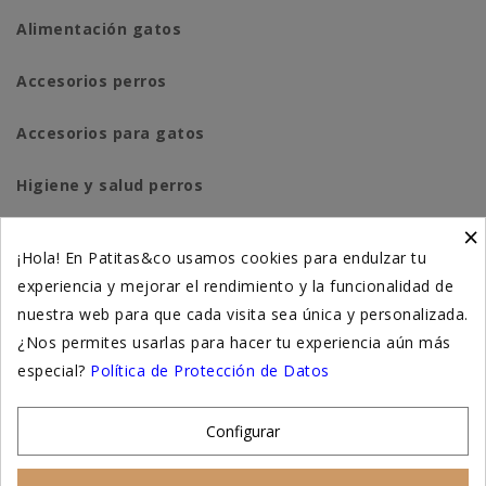
Alimentación gatos
Accesorios perros
Accesorios para gatos
Higiene y salud perros
×
Higiene y salud gatos
¡Hola! En Patitas&co usamos cookies para endulzar tu
experiencia y mejorar el rendimiento y la funcionalidad de
Suplementación natural
nuestra web para que cada visita sea única y personalizada.
Otros
¿Nos permites usarlas para hacer tu experiencia aún más
especial?
Política de Protección de Datos
Nuestras tiendas
Configurar
© 2026 - Patitas&co, Alimentación natural y