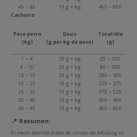
45 – 65
10 g × kg
450 – 650
Cachorro
Peso perro
Dosis
Total/día
(kg)
(g por kg de peso)
(g)
1 – 4
25 g × kg
25 – 100
4 – 10
20 g × kg
80 – 200
10 – 15
20 g × kg
200 – 300
15 – 25
15 g × kg
225 – 375
25 – 35
15 g × kg
375 – 525
35 – 45
10 g × kg
350 – 450
45 – 65
10 g × kg
450 – 650
📍 Resumen:
El menú deshidratado de conejo de AltuDog es