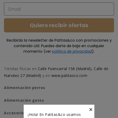
Email
Quiero recibir ofertas
Recibirás la newsletter de Patitas&co con promociones y
contenido útil. Puedes darte de baja en cualquier
momento (ver
política de privacidad
).
Tiendas físicas en
Calle Fuencarral 156 (Madrid)
,
Calle de
Narváez 27 (Madrid)
y en
www.patitasco.com
Alimentación perros
Alimentación gatos
×
Accesorios perros
¡Hola! En Patitas&co usamos