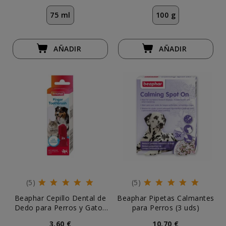
75 ml
100 g
AÑADIR
AÑADIR
(5)
(5)
Beaphar Cepillo Dental de
Beaphar Pipetas Calmantes
Dedo para Perros y Gatos
para Perros (3 uds)
(2 uds)
3,60 €
10,70 €