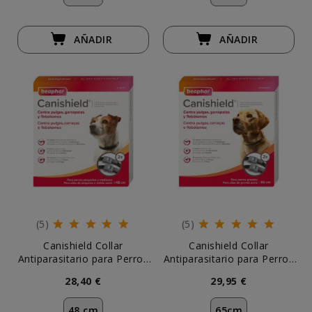
AÑADIR
AÑADIR
(5)
(5)
Canishield Collar
Canishield Collar
Antiparasitario para Perros
Antiparasitario para Perros
Pequeños y Medianos (2
Grandes (2 uds)
28,40 €
29,95 €
uds)
48 cm
65cm