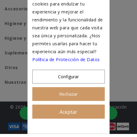
cookies para endulzar tu
Accesorios para gatos
experiencia y mejorar el
rendimiento y la funcionalidad de
Higiene y salud perros
nuestra web para que cada visita
sea única y personalizada. ¿Nos
Higiene y salud gatos
permites usarlas para hacer tu
experiencia aún más especial?
Suplementación natural
Política de Protección de Datos
Otros
Configurar
Nuestras tiendas
Rechazar
© 2026 - Patitas&co, Alimentación natural y educación
Aceptar
Asesoramiento personalizado
amable