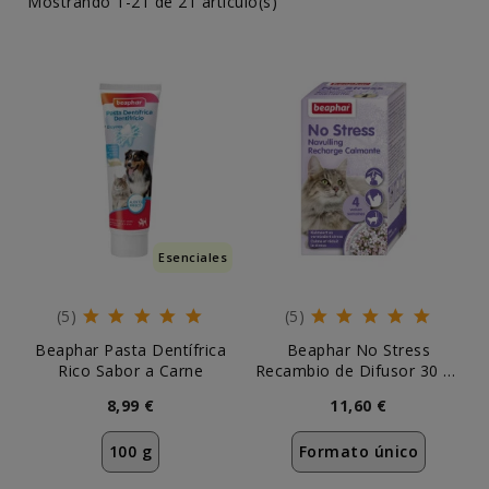
Mostrando 1-21 de 21 artículo(s)
Esenciales
(5)
(5)
Beaphar Pasta Dentífrica
Beaphar No Stress
Rico Sabor a Carne
Recambio de Difusor 30 ml
Gatos
8,99 €
11,60 €
100 g
Formato único