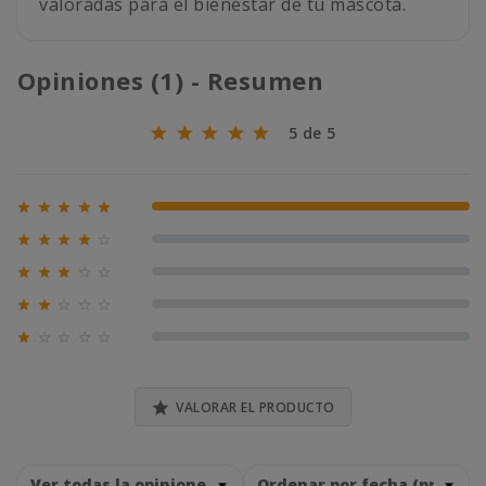
valoradas para el bienestar de tu mascota.
Opiniones (1) - Resumen
5 de 5





100% (1)





0% (0)





0% (0)





0% (0)





0% (0)

VALORAR EL PRODUCTO