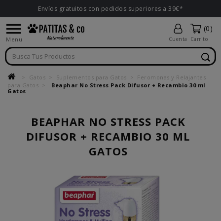
Envíos gratuitos con pedidos superiores a 39€*

(0)
Menu
Cuenta
Carrito
Gatos
Suplementos para Gatos
Feromonas y Relajantes
para Gatos
Beaphar No Stress Pack Difusor + Recambio 30 ml
Gatos
BEAPHAR NO STRESS PACK
DIFUSOR + RECAMBIO 30 ML
GATOS