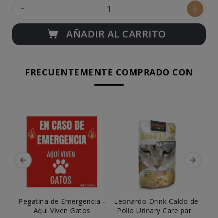
-
+
AÑADIR AL CARRITO
FRECUENTEMENTE COMPRADO CON
Pegatina de Emergencia -
Leonardo Drink Caldo de
L
Aqui Viven Gatos
Pollo Urinary Care para
Co