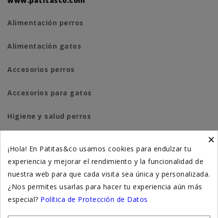
www.patitasco.com
Alimentación perros
Alimentación gatos
Accesorios perros
Accesorios para gatos
Higiene y salud perros
×
Higiene y salud gatos
¡Hola! En Patitas&co usamos cookies para endulzar tu
experiencia y mejorar el rendimiento y la funcionalidad de
Suplementación natural
nuestra web para que cada visita sea única y personalizada.
Otros
¿Nos permites usarlas para hacer tu experiencia aún más
especial?
Política de Protección de Datos
Nuestras tiendas