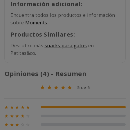
Información adicional:
Encuentra todos los productos e información
sobre
Moments
.
Productos Similares:
Descubre más
snacks para gatos
en
Patitas&co.
Opiniones (4) - Resumen
5 de 5





100% (4)





0% (0)





0% (0)