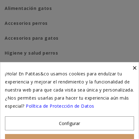
Alimentación gatos
Accesorios perros
Accesorios para gatos
Higiene y salud perros
×
Higiene y salud gatos
¡Hola! En Patitas&co usamos cookies para endulzar tu
experiencia y mejorar el rendimiento y la funcionalidad de
Suplementación natural
nuestra web para que cada visita sea única y personalizada.
Otros
¿Nos permites usarlas para hacer tu experiencia aún más
especial?
Política de Protección de Datos
Nuestras tiendas
Configurar
© 2026 - Patitas&co, Alimentación natural y