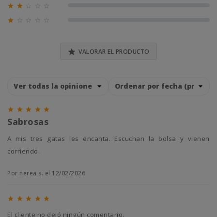





0% (0)





0% (0)

VALORAR EL PRODUCTO





Sabrosas
A mis tres gatas les encanta. Escuchan la bolsa y vienen
corriendo.
Por nerea s. el 12/02/2026





El cliente no dejó ningún comentario.