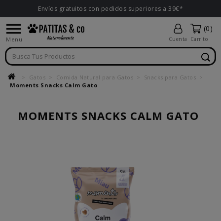
Envíos gratuitos con pedidos superiores a 39€*

(0)
Menu
Cuenta
Carrito
Gatos
Comida Natural para Gatos
Snacks para Gatos
Moments Snacks Calm Gato
MOMENTS SNACKS CALM GATO