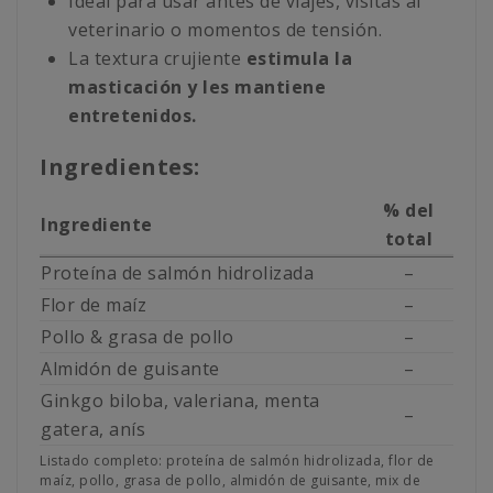
Ideal para usar antes de viajes, visitas al
veterinario o momentos de tensión.
La textura crujiente
estimula la
masticación y les mantiene
entretenidos.
Ingredientes:
% del
Ingrediente
total
Proteína de salmón hidrolizada
–
Flor de maíz
–
Pollo & grasa de pollo
–
Almidón de guisante
–
Ginkgo biloba, valeriana, menta
–
gatera, anís
Listado completo: proteína de salmón hidrolizada, flor de
maíz, pollo, grasa de pollo, almidón de guisante, mix de