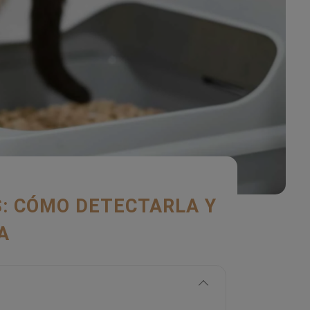
S: CÓMO DETECTARLA Y
A