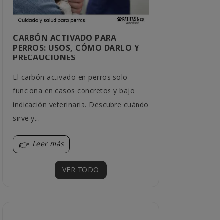
CARBÓN ACTIVADO PARA
¿QUÉ BEBED
PERROS: USOS, CÓMO DARLO Y
MEJOR A LA
PRECAUCIONES
LOS HÁBITO
El carbón activado en perros solo
Cada gato tien
funciona en casos concretos y bajo
Descubre qué c
indicación veterinaria. Descubre cuándo
encajar mejor 
sirve y...
sus...
Leer más
Leer más
VER TODO