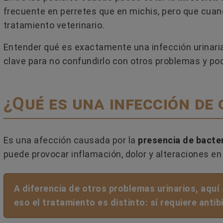
frecuente en perretes que en michis, pero que cuan
tratamiento veterinario.
ERO SE ADAPTA
¿CÓMO USAR LAS FEROMON
Entender qué es exactamente una infección urinari
 PERSONALIDAD Y
PARA GATOS Y EVITAR LOS
S DE TU GATO?
ERRORES MÁS COMUNES?
clave para no confundirlo con otros problemas y pod
e su forma de beber.
¿Las feromonas para gatos funci
aracterísticas pueden
¿Se pueden utilizar en todas las
¿Qué es una infección de 
con su forma de ser y
situaciones de estrés o conflicto 
gatos?...
Es una afección causada por la
presencia de bacteri
Leer más
puede provocar inflamación, dolor y alteraciones en 
A diferencia de otros problemas urinarios, aquí 
eso el tratamiento es distinto: sí requiere antib