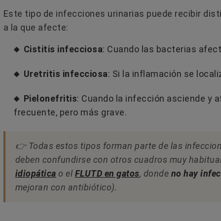
Este tipo de infecciones urinarias puede recibir di
a la que afecte:
🔸 Cistitis infecciosa
: Cuando las bacterias afect
🔸 Uretritis infecciosa
: Si la inflamación se locali
🔸 Pielonefritis
: Cuando la infección asciende y 
frecuente, pero más grave.
 SI UN GATO ES
MI PERRO TOSE COMO SI
EMBRA
TUVIERA ALGO ATORADO EN
👉 Todas estos tipos forman parte de las infeccion
GARGANTA
io
deben confundirse con otros cuadros muy habitua
2 comentarios
idiopática
o el
FLUTD en gatos
, donde
no hay infe
diferenciar el sexo de
¿Tu perro tose como si se estuvi
todos visuales y de
mejoran con antibiótico).
ahogando? Puede parecer un
. Explicación
atragantamiento, pero hay much
otras causas detrás...