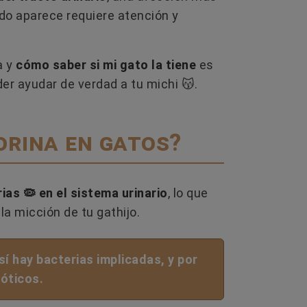
do aparece requiere atención y
AS
EL GLUTEN EN LA COMIDA PARA
¿CUÁ
a y
cómo saber si mi gato la tiene
es
PERROS: ¿MITO O PROBLEMA
PERR
REAL?
TAMBI
er ayudar de verdad a tu michi 😽.
onan?
El gluten no es un ingrediente que los
¿Los p
perros necesiten y puede generar
tetilla
orina en gatos?
entre
problemas digestivos e inmunológicos.
perra? 
Te...
cómo so
as 🦠 en el sistema urinario
, lo que
Leer más
L
la micción de tu gathijo.
sí hay bacterias implicadas, y por
ióticos.