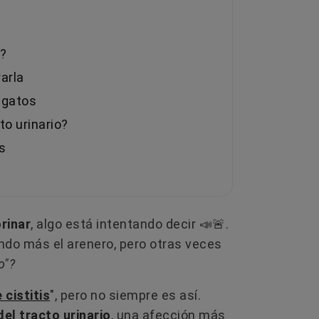
a?
arla
 gatos
to urinario?
s
rinar
, algo está intentando decir 📣🚨.
ando más el arenero, pero otras veces
o"?
 cistitis
", pero no siempre es así.
del tracto urinario
, una afección más