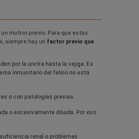
Leer más
L
n un motivo previo. Para que estas
hi, siempre hay un
factor previo que
nden por la uretra hasta la vejiga. Es
ema inmunitario del felino no está
es o con patologías previas.
ada o excesivamente diluida. Por eso
uficiencia renal o problemas