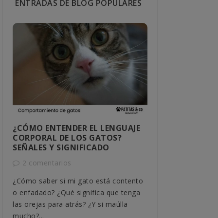
ENTRADAS DE BLOG POPULARES
¿CÓMO ENTENDER EL LENGUAJE
CÓMO SABER
CORPORAL DE LOS GATOS?
MACHO O H
SEÑALES Y SIGNIFICADO
1 comentar
2 comentarios
Descubre cómo 
¿Cómo saber si mi gato está contento
tu gato con mé
o enfadado? ¿Qué significa que tenga
comportamiento
las orejas para atrás? ¿Y si maúlla
detallada,...
mucho?...