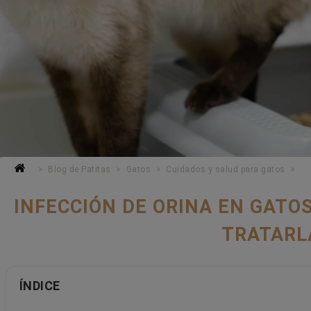
Blog de Patitas
Gatos
Cuidados y salud para gatos
INFECCIÓN DE ORINA EN GATO
TRATARL
ÍNDICE