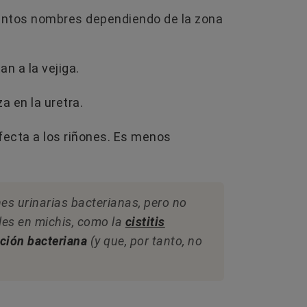
stintos nombres dependiendo de la zona
an a la vejiga.
za en la uretra.
afecta a los riñones. Es menos
LOS 12 MEJORES PIENSOS PARA
CÓMO 
 LA
PERROS EN 2026: MARCAS QUE
MURI
es urinarias bacterianas, pero no
NOS ENCANTAN
DESPE
les en michis, como la
cistitis
14 
👉 ¿Buscas el mejor pienso para tu
cción bacteriana
(y que, por tanto, no
perrete? 🐶✨ No te dejes llevar por las
era
La mue
marcas más anunciadas. Descubre top
experi
de...
as
artícu
comune